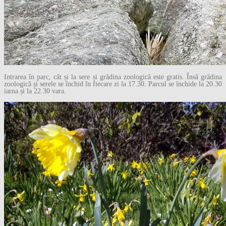
Intrarea în parc, cât și la sere și grădina zoologică este gratis. Însă grădina
zoologică și serele se închid în fiecare zi la 17.30. Parcul se închide la 20.30
iarna și la 22.30 vara.