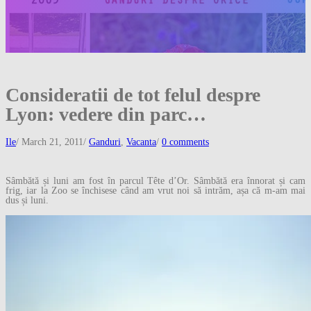
Consideratii de tot felul despre
Lyon: vedere din parc…
Ile
/
March 21, 2011
/
Ganduri
,
Vacanta
/
0 comments
Sâmbătă și luni am fost în parcul Tête d’Or. Sâmbătă era înnorat și cam
frig, iar la Zoo se închisese când am vrut noi să intrăm, așa că m-am mai
dus și luni.