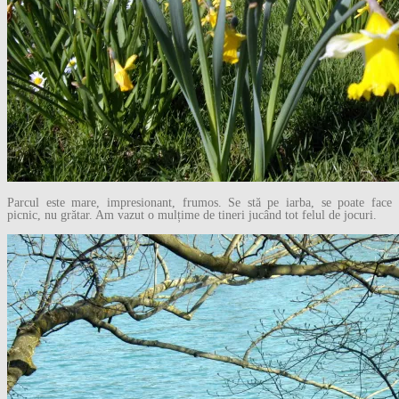
Parcul este mare, impresionant, frumos. Se stă pe iarba, se poate face
picnic, nu grătar. Am vazut o mulțime de tineri jucând tot felul de jocuri.