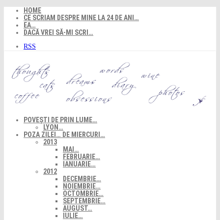
Skip
HOME
to
CE SCRIAM DESPRE MINE LA 24 DE ANI…
content
EA…
DACĂ VREI SĂ-MI SCRI…
RSS
POVEȘTI DE PRIN LUME…
LYON…
POZA ZILEI… DE MIERCURI…
2013
MAI…
FEBRUARIE…
IANUARIE…
2012
DECEMBRIE…
NOIEMBRIE…
OCTOMBRIE…
SEPTEMBRIE…
AUGUST…
IULIE…