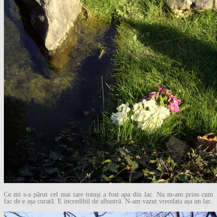
Ce mi s-a părut cel mai tare totuși a fost apa din lac. Nu m-am prins cum
fac de e așa curată. E incredibil de albastră. N-am vazut vreodata așa un lac.