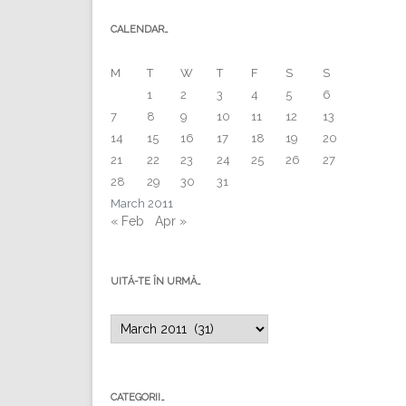
CALENDAR…
M
T
W
T
F
S
S
1
2
3
4
5
6
7
8
9
10
11
12
13
14
15
16
17
18
19
20
21
22
23
24
25
26
27
28
29
30
31
March 2011
« Feb
Apr »
UITĂ-TE ÎN URMĂ…
Uită-
te
în
urmă…
CATEGORII…