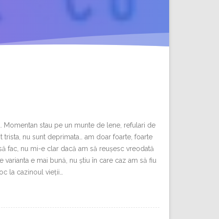
ea. Momentan stau pe un munte de lene, refulari de
nt trista, nu sunt deprimata… am doar foarte, foarte
i să fac, nu mi-e clar dacă am să reușesc vreodată
e varianta e mai bună, nu știu în care caz am să fiu
c la cazinoul vieții…