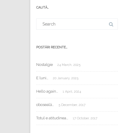
mail:
CAUTĂ…
Search
for:
POSTĂRI RECENTE…
Nostalgie
24 March, 2025
E luni…
20 January, 2025
Hello again…
1 April, 2024
oboseală…
5 December, 2017
Totul e atitudinea…
17 October, 2017