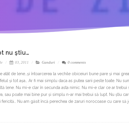
t nu știu…
le
03, 2011
Ganduri
0 comments
e atât de lene…și întoarcerea la vechile obiceiuri bune pare și mai gr
 felul și tot așa… Ar fi mai simplu daca as putea sarii peste toate. Nu su
tă lene. Nu mi-e clar în secunda asta nimic. Nu mi-e clar ce ar trebu
a, sau poate mai bine pur și simplu n-ar mai trebui să lupt. Nu știu car
 fericită… Nu am găsit încă perechea de zaruri norocoase cu care să jo