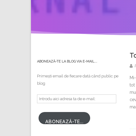
To
ABONEAZĂ-TE LA BLOG VIA E-MAIL...
I
Primești email de fiecare dată când public pe
Mi-
blog
tot
mul
Introdu
cev
aici
mai
adresa
ta
ABONEAZĂ-TE...
de
e-