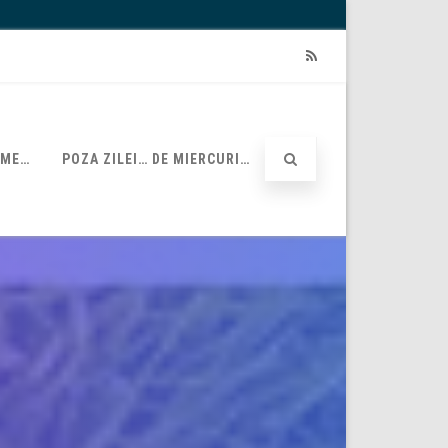
RSS
UME…
POZA ZILEI… DE MIERCURI…