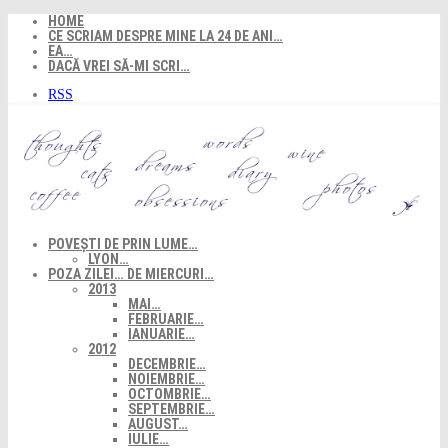
Skip
HOME
to
CE SCRIAM DESPRE MINE LA 24 DE ANI…
content
EA…
DACĂ VREI SĂ-MI SCRI…
RSS
POVEȘTI DE PRIN LUME…
LYON…
POZA ZILEI… DE MIERCURI…
2013
MAI…
FEBRUARIE…
IANUARIE…
2012
DECEMBRIE…
NOIEMBRIE…
OCTOMBRIE…
SEPTEMBRIE…
AUGUST…
IULIE…