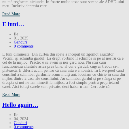
nu mă regăseam niciunde. În foarte multe texte sunt semne ale ADHD-ului
meu. Inclusiv depresia care
Read More
E luni…
Ile
01, 2025
Ganduri
0 comments
E luni dimineața. Din curtea din spate a inceput un zgomot asurzitor.
Vecinii iși schimbă gardul. La drept vorbind îl schimbă si pe al nostru că e
cel de la mijloc. Practic o sa avem și noi gard nou. Nu știu cum
functioneaza chestiile astea prea bine, al cui e gardul, cine ar trebui să-l
platească. E diferit acum pentru că casa asta e a noastră. În Liverpool cand
consiliul a schimbat gardurile acum mulți ani, locuiam cu chirie în casa din
mijloc dintre 2 casa ale consiliului. Au schimbat gardul și pe stănga și pe
dreapta și noi ne-am nimerit la mijloc, a fost simplu pentru proprietarul
casei. Aici totuși casele sunt private, deci habar n-am. Cert este că
Read More
Hello again…
Ile
04, 2024
Ganduri
0 comments