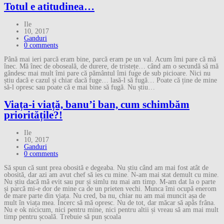
Totul e atitudinea…
Ile
10, 2017
Ganduri
0 comments
Până mai ieri parcă eram bine, parcă eram pe un val. Acum îmi pare că mă
înec. Mă înec de oboseală, de durere, de tristețe… când am o secundă să mă
gândesc mai mult îmi pare că pământul îmi fuge de sub picioare. Nici nu
știu dacă e cazul și chiar dacă fuge… lasă-l să fugă… Poate că ține de mine
să-l opresc sau poate că e mai bine să fugă. Nu știu…
Viața-i viață, banu’i ban, cum schimbăm
prioritățile?!
Ile
10, 2017
Ganduri
0 comments
Să spun că sunt prea obosită e degeaba. Nu știu când am mai fost atât de
obosită, dar azi am avut chef să ies cu mine. N-am mai stat demult cu mine.
Nu știu dacă mă evit sau pur și simlu nu mai am timp. M-am dat la o parte
și parcă mi-e dor de mine ca de un prieten vechi. Munca îmi ocupă enerom
de mare parte din viața. Nu cred, ba nu, chiar nu am mai muncit așa de
mult în viața mea. Încerc să mă opresc. Nu de tot, dar măcar să apăs frâna.
Nu e ok nicicum, nici pentru mine, nici pentru altii și vreau să am mai mult
timp pentru școală. Trebuie să pun școala