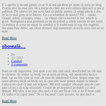
E 1 aprilie și m-am gândit ce-ar fi să mă păcălesc pe mine să scriu pe blog.
Practic nici nu mai știu cât a trecut de când am scris ultima dată aici și am și
publicat. De câteva ori am scris fără să public pentru că odată plecat e din
ce în ce mai greu să te întorci. Ce s-a schimbat de atunci? Pâi… multe.
Orașul, jobul, ocupația, viața… au rămas câteva lucruri la fel, which is
good. Romgleza e mai prezentă ca nu niciodată și zilele trecute m-am trezit
că trebuia să scriu un email în română și îl traduceam în cap din engleză.
Nu suna bine deloc, am făcut eforturi supraomenești să scriu ceva care să nu
sune
Read More
oboseală…
Ile
12, 2017
Ganduri
0 comments
Sunt un om îngrozitor, îmi spun a nu știu câtă oară, deschizând un tab nou
în chrome. Ar trebui sa învăț, nu să scriu pe blog, mă apostrofez încă o
dată. Iar nu îmi vine să cred cât sunt de indolentă! Citesc despre rege sau
orice altceva decât să învăț sau să caut idei bune pentru mâine la muncă.
Cumva nu cred că mai am scăpare. Mă irită cumplit oboseala asta de care
pare că nu o să scap niciodată. Ceaiul de pe noptieră probabil s-a răcit
demult. Mă oftic a nu știu câta oară că mi-am făcut ceai și nu îl beau cald.
Ce naiba e în capul meu? De ce fac asta? Cum ziceam, nu știu dacă o
Read More