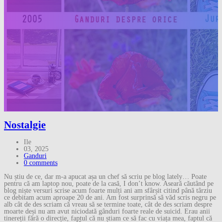
Nostalgie
Ile
03, 2025
Ganduri
0 comments
Nu știu de ce, dar m-a apucat așa un chef să scriu pe blog lately… Poate
pentru că am laptop nou, poate de la casă, I don’t know. Aseară căutând pe
blog niște versuri scrise acum foarte mulți ani am sfârșit citind până târziu
ce debitam acum aproape 20 de ani. Am fost surprinsă să văd scris negru pe
alb cât de des scriam că vreau să se termine toate, cât de des scriam despre
moarte deși nu am avut niciodată gânduri foarte reale de suicid. Erau anii
tinereții fără o direcție, faptul că nu știam ce să fac cu viața mea, faptul că