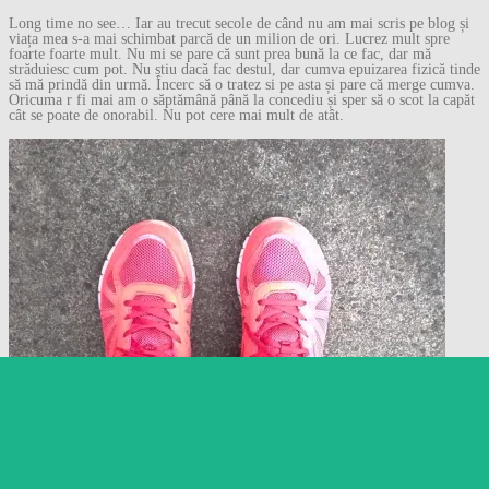
Long time no see… Iar au trecut secole de când nu am mai scris pe blog și
viața mea s-a mai schimbat parcă de un milion de ori. Lucrez mult spre
foarte foarte mult. Nu mi se pare că sunt prea bună la ce fac, dar mă
străduiesc cum pot. Nu știu dacă fac destul, dar cumva epuizarea fizică tinde
să mă prindă din urmă. Încerc să o tratez si pe asta și pare că merge cumva.
Oricuma r fi mai am o săptămână până la concediu și sper să o scot la capăt
cât se poate de onorabil. Nu pot cere mai mult de atât.
Follow
Follow Gânduri despre
orice…