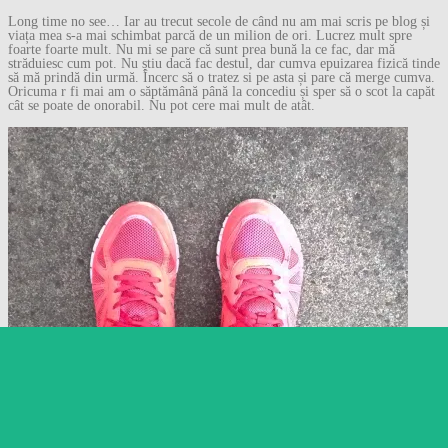
Long time no see… Iar au trecut secole de când nu am mai scris pe blog și
viața mea s-a mai schimbat parcă de un milion de ori. Lucrez mult spre
foarte foarte mult. Nu mi se pare că sunt prea bună la ce fac, dar mă
străduiesc cum pot. Nu știu dacă fac destul, dar cumva epuizarea fizică tinde
să mă prindă din urmă. Încerc să o tratez si pe asta și pare că merge cumva.
Oricuma r fi mai am o săptămână până la concediu și sper să o scot la capăt
cât se poate de onorabil. Nu pot cere mai mult de atât.
Follow
Follow Gânduri despre
orice…