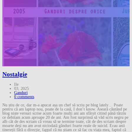
Nostalgie
Ile
03, 2025
Ganduri
0 comments
Nu știu de ce, dar m-a apucat așa un chef să scriu pe blog lately… Poate
pentru că am laptop nou, poate de la casă, I don’t know. Aseară căutând pe
blog niște versuri scrise acum foarte mulți ani am sfârșit citind până târziu
ce debitam acum aproape 20 de ani. Am fost surprinsă să văd scris negru pe
alb cât de des scriam că vreau să se termine toate, cât de des scriam despre
moarte deși nu am avut niciodată gânduri foarte reale de suicid. Erau anii
tinereții fără o direcție, faptul că nu știam ce să fac cu viața mea, faptul că