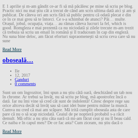
E 1 aprilie și m-am gândit ce-ar fi să mă păcălesc pe mine să scriu pe blog.
Practic nici nu mai știu cât a trecut de când am scris ultima dată aici și am și
publicat. De câteva ori am scris fără să public pentru că odată plecat e din
ce în ce mai greu să te întorci. Ce s-a schimbat de atunci? Pâi… multe.
Orașul, jobul, ocupația, viața… au rămas câteva lucruri la fel, which is
good. Romgleza e mai prezentă ca nu niciodată și zilele trecute m-am trezit
că trebuia să scriu un email în română și îl traduceam în cap din engleză.
Nu suna bine deloc, am făcut eforturi supraomenești să scriu ceva care să nu
sune
Read More
oboseală…
Ile
12, 2017
Ganduri
0 comments
Sunt un om îngrozitor, îmi spun a nu știu câtă oară, deschizând un tab nou
în chrome. Ar trebui sa învăț, nu să scriu pe blog, mă apostrofez încă o
dată. Iar nu îmi vine să cred cât sunt de indolentă! Citesc despre rege sau
orice altceva decât să învăț sau să caut idei bune pentru mâine la muncă.
Cumva nu cred că mai am scăpare. Mă irită cumplit oboseala asta de care
pare că nu o să scap niciodată. Ceaiul de pe noptieră probabil s-a răcit
demult. Mă oftic a nu știu câta oară că mi-am făcut ceai și nu îl beau cald.
Ce naiba e în capul meu? De ce fac asta? Cum ziceam, nu știu dacă o
Read More