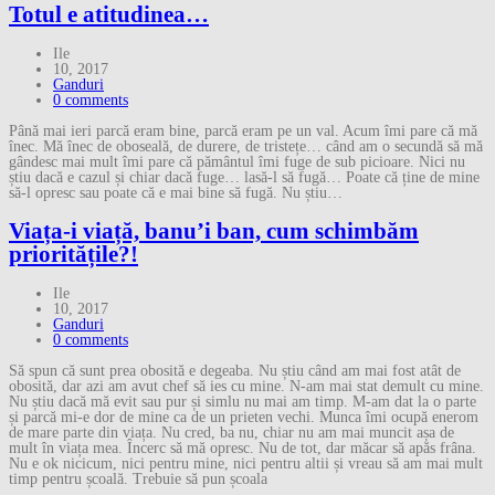
Totul e atitudinea…
Ile
10, 2017
Ganduri
0 comments
Până mai ieri parcă eram bine, parcă eram pe un val. Acum îmi pare că mă
înec. Mă înec de oboseală, de durere, de tristețe… când am o secundă să mă
gândesc mai mult îmi pare că pământul îmi fuge de sub picioare. Nici nu
știu dacă e cazul și chiar dacă fuge… lasă-l să fugă… Poate că ține de mine
să-l opresc sau poate că e mai bine să fugă. Nu știu…
Viața-i viață, banu’i ban, cum schimbăm
prioritățile?!
Ile
10, 2017
Ganduri
0 comments
Să spun că sunt prea obosită e degeaba. Nu știu când am mai fost atât de
obosită, dar azi am avut chef să ies cu mine. N-am mai stat demult cu mine.
Nu știu dacă mă evit sau pur și simlu nu mai am timp. M-am dat la o parte
și parcă mi-e dor de mine ca de un prieten vechi. Munca îmi ocupă enerom
de mare parte din viața. Nu cred, ba nu, chiar nu am mai muncit așa de
mult în viața mea. Încerc să mă opresc. Nu de tot, dar măcar să apăs frâna.
Nu e ok nicicum, nici pentru mine, nici pentru altii și vreau să am mai mult
timp pentru școală. Trebuie să pun școala