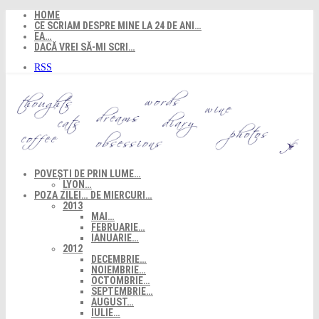
Skip
HOME
to
CE SCRIAM DESPRE MINE LA 24 DE ANI…
content
EA…
DACĂ VREI SĂ-MI SCRI…
RSS
POVEȘTI DE PRIN LUME…
LYON…
POZA ZILEI… DE MIERCURI…
2013
MAI…
FEBRUARIE…
IANUARIE…
2012
DECEMBRIE…
NOIEMBRIE…
OCTOMBRIE…
SEPTEMBRIE…
AUGUST…
IULIE…