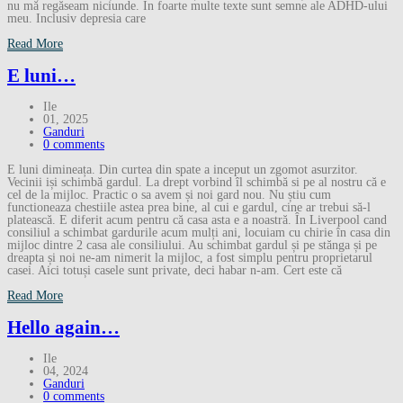
nu mă regăseam niciunde. În foarte multe texte sunt semne ale ADHD-ului
meu. Inclusiv depresia care
Read More
E luni…
Ile
01, 2025
Ganduri
0 comments
E luni dimineața. Din curtea din spate a inceput un zgomot asurzitor.
Vecinii iși schimbă gardul. La drept vorbind îl schimbă si pe al nostru că e
cel de la mijloc. Practic o sa avem și noi gard nou. Nu știu cum
functioneaza chestiile astea prea bine, al cui e gardul, cine ar trebui să-l
platească. E diferit acum pentru că casa asta e a noastră. În Liverpool cand
consiliul a schimbat gardurile acum mulți ani, locuiam cu chirie în casa din
mijloc dintre 2 casa ale consiliului. Au schimbat gardul și pe stănga și pe
dreapta și noi ne-am nimerit la mijloc, a fost simplu pentru proprietarul
casei. Aici totuși casele sunt private, deci habar n-am. Cert este că
Read More
Hello again…
Ile
04, 2024
Ganduri
0 comments