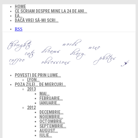
Skip
HOME
to
CE SCRIAM DESPRE MINE LA 24 DE ANI…
content
EA…
DACĂ VREI SĂ-MI SCRI…
RSS
POVEȘTI DE PRIN LUME…
LYON…
POZA ZILEI… DE MIERCURI…
2013
MAI…
FEBRUARIE…
IANUARIE…
2012
DECEMBRIE…
NOIEMBRIE…
OCTOMBRIE…
SEPTEMBRIE…
AUGUST…
IULIE…