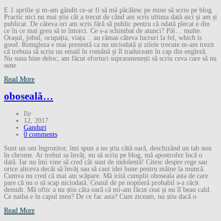
E 1 aprilie și m-am gândit ce-ar fi să mă păcălesc pe mine să scriu pe blog.
Practic nici nu mai știu cât a trecut de când am scris ultima dată aici și am și
publicat. De câteva ori am scris fără să public pentru că odată plecat e din
ce în ce mai greu să te întorci. Ce s-a schimbat de atunci? Pâi… multe.
Orașul, jobul, ocupația, viața… au rămas câteva lucruri la fel, which is
good. Romgleza e mai prezentă ca nu niciodată și zilele trecute m-am trezit
că trebuia să scriu un email în română și îl traduceam în cap din engleză.
Nu suna bine deloc, am făcut eforturi supraomenești să scriu ceva care să nu
sune
Read More
oboseală…
Ile
12, 2017
Ganduri
0 comments
Sunt un om îngrozitor, îmi spun a nu știu câtă oară, deschizând un tab nou
în chrome. Ar trebui sa învăț, nu să scriu pe blog, mă apostrofez încă o
dată. Iar nu îmi vine să cred cât sunt de indolentă! Citesc despre rege sau
orice altceva decât să învăț sau să caut idei bune pentru mâine la muncă.
Cumva nu cred că mai am scăpare. Mă irită cumplit oboseala asta de care
pare că nu o să scap niciodată. Ceaiul de pe noptieră probabil s-a răcit
demult. Mă oftic a nu știu câta oară că mi-am făcut ceai și nu îl beau cald.
Ce naiba e în capul meu? De ce fac asta? Cum ziceam, nu știu dacă o
Read More