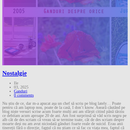
Nostalgie
Ile
03, 2025
Ganduri
0 comments
Nu știu de ce, dar m-a apucat așa un chef să scriu pe blog lately… Poate
pentru că am laptop nou, poate de la casă, I don’t know. Aseară căutând pe
blog niște versuri scrise acum foarte mulți ani am sfârșit citind până târziu
ce debitam acum aproape 20 de ani. Am fost surprinsă să văd scris negru pe
alb cât de des scriam că vreau să se termine toate, cât de des scriam despre
moarte deși nu am avut niciodată gânduri foarte reale de suicid. Erau anii
tinereții fără o direcție, faptul că nu știam ce să fac cu viața mea, faptul că