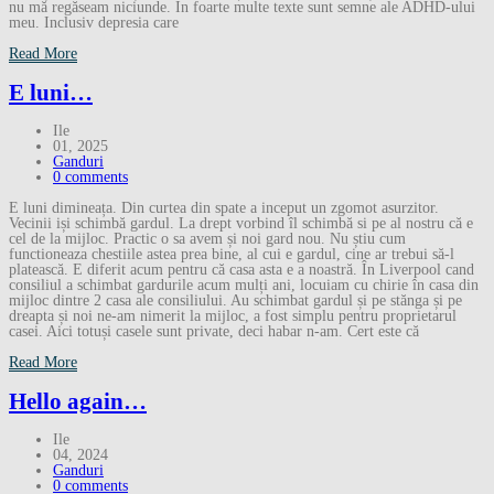
nu mă regăseam niciunde. În foarte multe texte sunt semne ale ADHD-ului
meu. Inclusiv depresia care
Read More
E luni…
Ile
01, 2025
Ganduri
0 comments
E luni dimineața. Din curtea din spate a inceput un zgomot asurzitor.
Vecinii iși schimbă gardul. La drept vorbind îl schimbă si pe al nostru că e
cel de la mijloc. Practic o sa avem și noi gard nou. Nu știu cum
functioneaza chestiile astea prea bine, al cui e gardul, cine ar trebui să-l
platească. E diferit acum pentru că casa asta e a noastră. În Liverpool cand
consiliul a schimbat gardurile acum mulți ani, locuiam cu chirie în casa din
mijloc dintre 2 casa ale consiliului. Au schimbat gardul și pe stănga și pe
dreapta și noi ne-am nimerit la mijloc, a fost simplu pentru proprietarul
casei. Aici totuși casele sunt private, deci habar n-am. Cert este că
Read More
Hello again…
Ile
04, 2024
Ganduri
0 comments