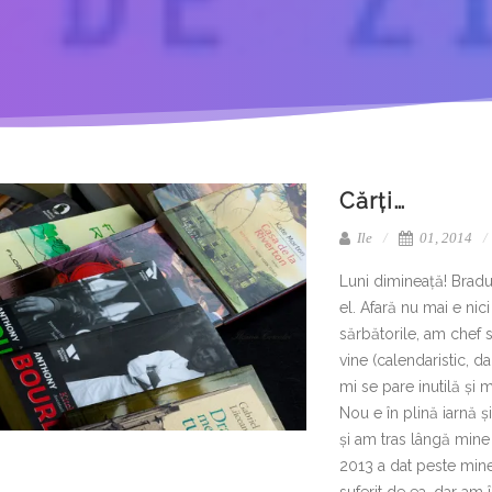
Cărți…
Ile
01, 2014
Luni dimineață! Bradu
el. Afară nu mai e ni
sărbătorile, am chef 
vine (calendaristic, da
mi se pare inutilă și 
Nou e în plină iarnă ș
și am tras lângă mine
2013 a dat peste min