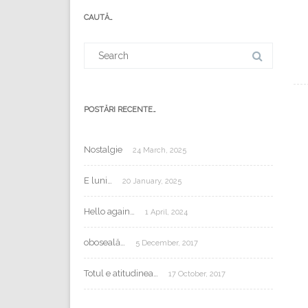
mail:
CAUTĂ…
Search
for:
POSTĂRI RECENTE…
Nostalgie
24 March, 2025
E luni…
20 January, 2025
Hello again…
1 April, 2024
oboseală…
5 December, 2017
Totul e atitudinea…
17 October, 2017