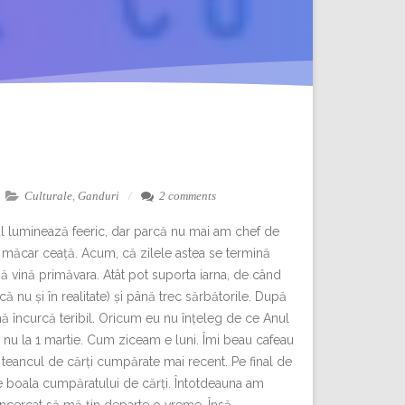
Culturale
,
Ganduri
2 comments
l luminează feeric, dar parcă nu mai am chef de
ci măcar ceață. Acum, că zilele astea se termină
să vină primăvara. Atât pot suporta iarna, de când
că nu și în realitate) și până trec sărbătorile. După
mă încurcă teribil. Oricum eu nu înțeleg de ce Anul
i nu la 1 martie. Cum ziceam e luni. Îmi beau cafeau
 teancul de cărți cumpărate mai recent. Pe final de
e boala cumpăratului de cărți. Întotdeauna am