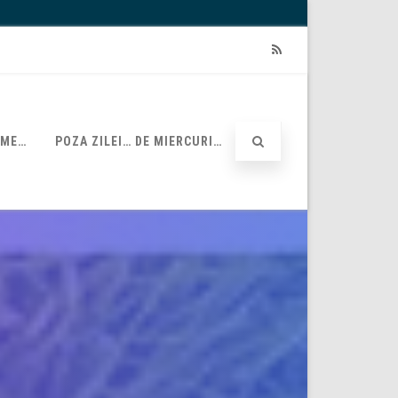
RSS
UME…
POZA ZILEI… DE MIERCURI…