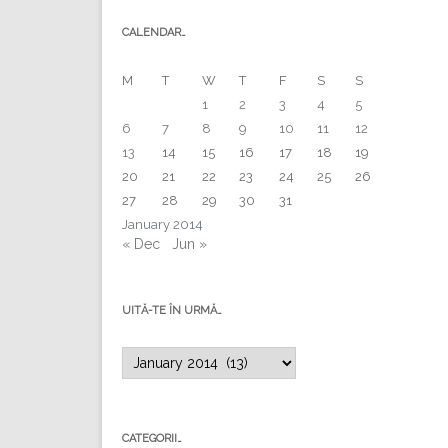
CALENDAR…
M
T
W
T
F
S
S
1
2
3
4
5
6
7
8
9
10
11
12
13
14
15
16
17
18
19
20
21
22
23
24
25
26
27
28
29
30
31
January 2014
« Dec
Jun »
UITĂ-TE ÎN URMĂ…
Uită-
te
în
urmă…
CATEGORII…