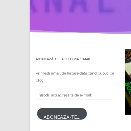
ABONEAZĂ-TE LA BLOG VIA E-MAIL...
Primești email de fiecare dată când public pe
blog
Introdu
aici
adresa
ta
ABONEAZĂ-TE...
de
e-