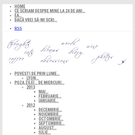
Skip
HOME
to
CE SCRIAM DESPRE MINE LA 24 DE ANI…
content
EA…
DACĂ VREI SĂ-MI SCRI…
RSS
POVEȘTI DE PRIN LUME…
LYON…
POZA ZILEI… DE MIERCURI…
2013
MAI…
FEBRUARIE…
IANUARIE…
2012
DECEMBRIE…
NOIEMBRIE…
OCTOMBRIE…
SEPTEMBRIE…
AUGUST…
IULIE…