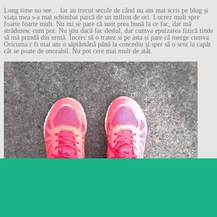
Long time no see… Iar au trecut secole de când nu am mai scris pe blog și
viața mea s-a mai schimbat parcă de un milion de ori. Lucrez mult spre
foarte foarte mult. Nu mi se pare că sunt prea bună la ce fac, dar mă
străduiesc cum pot. Nu știu dacă fac destul, dar cumva epuizarea fizică tinde
să mă prindă din urmă. Încerc să o tratez si pe asta și pare că merge cumva.
Oricuma r fi mai am o săptămână până la concediu și sper să o scot la capăt
cât se poate de onorabil. Nu pot cere mai mult de atât.
Follow
Follow Gânduri despre
orice…