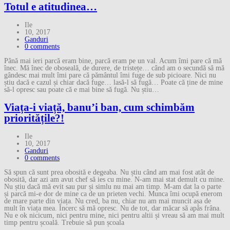
Totul e atitudinea…
Ile
10, 2017
Ganduri
0 comments
Până mai ieri parcă eram bine, parcă eram pe un val. Acum îmi pare că mă
înec. Mă înec de oboseală, de durere, de tristețe… când am o secundă să mă
gândesc mai mult îmi pare că pământul îmi fuge de sub picioare. Nici nu
știu dacă e cazul și chiar dacă fuge… lasă-l să fugă… Poate că ține de mine
să-l opresc sau poate că e mai bine să fugă. Nu știu…
Viața-i viață, banu’i ban, cum schimbăm
prioritățile?!
Ile
10, 2017
Ganduri
0 comments
Să spun că sunt prea obosită e degeaba. Nu știu când am mai fost atât de
obosită, dar azi am avut chef să ies cu mine. N-am mai stat demult cu mine.
Nu știu dacă mă evit sau pur și simlu nu mai am timp. M-am dat la o parte
și parcă mi-e dor de mine ca de un prieten vechi. Munca îmi ocupă enerom
de mare parte din viața. Nu cred, ba nu, chiar nu am mai muncit așa de
mult în viața mea. Încerc să mă opresc. Nu de tot, dar măcar să apăs frâna.
Nu e ok nicicum, nici pentru mine, nici pentru altii și vreau să am mai mult
timp pentru școală. Trebuie să pun școala