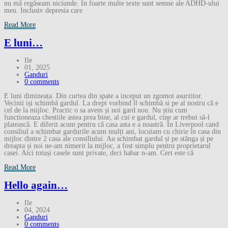
nu mă regăseam niciunde. În foarte multe texte sunt semne ale ADHD-ului
meu. Inclusiv depresia care
Read More
E luni…
Ile
01, 2025
Ganduri
0 comments
E luni dimineața. Din curtea din spate a inceput un zgomot asurzitor.
Vecinii iși schimbă gardul. La drept vorbind îl schimbă si pe al nostru că e
cel de la mijloc. Practic o sa avem și noi gard nou. Nu știu cum
functioneaza chestiile astea prea bine, al cui e gardul, cine ar trebui să-l
platească. E diferit acum pentru că casa asta e a noastră. În Liverpool cand
consiliul a schimbat gardurile acum mulți ani, locuiam cu chirie în casa din
mijloc dintre 2 casa ale consiliului. Au schimbat gardul și pe stănga și pe
dreapta și noi ne-am nimerit la mijloc, a fost simplu pentru proprietarul
casei. Aici totuși casele sunt private, deci habar n-am. Cert este că
Read More
Hello again…
Ile
04, 2024
Ganduri
0 comments