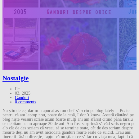
Nostalgie
Ile
03, 2025
Ganduri
0 comments
Nu știu de ce, dar m-a apucat așa un chef să scriu pe blog lately… Poate
pentru că am laptop nou, poate de la casă, I don’t know. Aseară căutând pe
blog niște versuri scrise acum foarte mulți ani am sfârșit citind până târziu
ce debitam acum aproape 20 de ani. Am fost surprinsă să văd scris negru pe
alb cât de des scriam că vreau să se termine toate, cât de des scriam despre
moarte deși nu am avut niciodată gânduri foarte reale de suicid. Erau anii
tinereții fără o direcție, faptul că nu știam ce să fac cu viața mea, faptul că