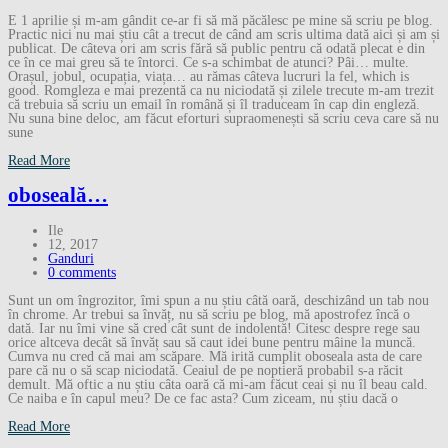
E 1 aprilie și m-am gândit ce-ar fi să mă păcălesc pe mine să scriu pe blog.
Practic nici nu mai știu cât a trecut de când am scris ultima dată aici și am și
publicat. De câteva ori am scris fără să public pentru că odată plecat e din
ce în ce mai greu să te întorci. Ce s-a schimbat de atunci? Pâi… multe.
Orașul, jobul, ocupația, viața… au rămas câteva lucruri la fel, which is
good. Romgleza e mai prezentă ca nu niciodată și zilele trecute m-am trezit
că trebuia să scriu un email în română și îl traduceam în cap din engleză.
Nu suna bine deloc, am făcut eforturi supraomenești să scriu ceva care să nu
sune
Read More
oboseală…
Ile
12, 2017
Ganduri
0 comments
Sunt un om îngrozitor, îmi spun a nu știu câtă oară, deschizând un tab nou
în chrome. Ar trebui sa învăț, nu să scriu pe blog, mă apostrofez încă o
dată. Iar nu îmi vine să cred cât sunt de indolentă! Citesc despre rege sau
orice altceva decât să învăț sau să caut idei bune pentru mâine la muncă.
Cumva nu cred că mai am scăpare. Mă irită cumplit oboseala asta de care
pare că nu o să scap niciodată. Ceaiul de pe noptieră probabil s-a răcit
demult. Mă oftic a nu știu câta oară că mi-am făcut ceai și nu îl beau cald.
Ce naiba e în capul meu? De ce fac asta? Cum ziceam, nu știu dacă o
Read More