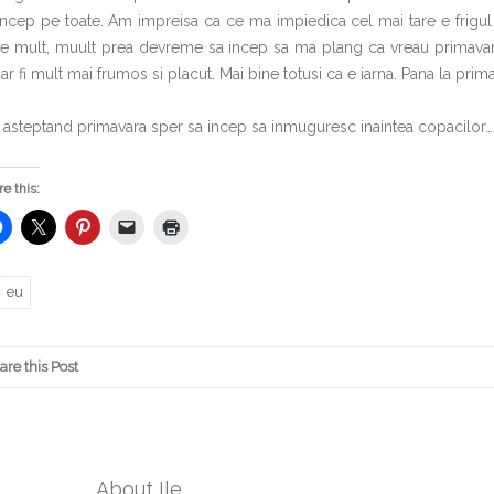
incep pe toate. Am impreisa ca ce ma impiedica cel mai tare e frigul 
e mult, muult prea devreme sa incep sa ma plang ca vreau primavara
ar fi mult mai frumos si placut. Mai bine totusi ca e iarna. Pana la prima
 asteptand primavara sper sa incep sa inmuguresc inaintea copacilor…
e this:
eu
are this Post
About Ile