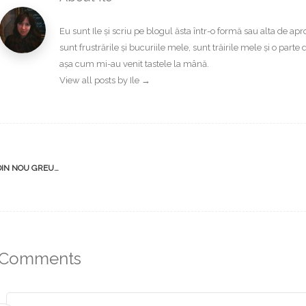
Eu sunt Ile și scriu pe blogul ăsta într-o formă sau alta de a
sunt frustrările și bucuriile mele, sunt trăirile mele și o part
așa cum mi-au venit tastele la mână.
View all posts by Ile
→
st
IN NOU GREU…
vigation
Comments