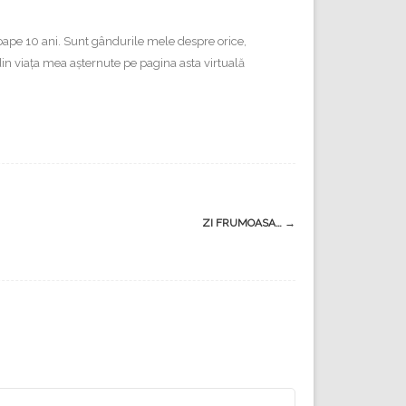
proape 10 ani. Sunt gândurile mele despre orice,
e din viața mea așternute pe pagina asta virtuală
ZI FRUMOASA…
→