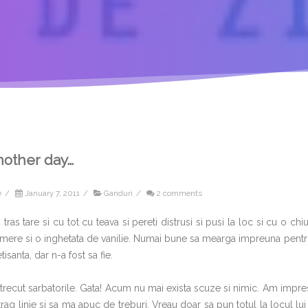
nother day…
e
/
January 7, 2011
/
Ganduri
/
2 comments
tras tare si cu tot cu teava si pereti distrusi si pusi la loc si cu o chi
mere si o inghetata de vanilie. Numai bune sa mearga impreuna pentru a
tisanta, dar n-a fost sa fie.
trecut sarbatorile. Gata! Acum nu mai exista scuze si nimic. Am impr
trag linie si sa ma apuc de treburi. Vreau doar sa pun totul la locul lu