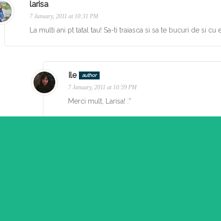
larisa
7 January, 2011 at 10:31 PM
La multi ani pt tatal tau! Sa-ti traiasca si sa te bucuri de si cu e
Ile
author
7 January, 2011 at 10:59 PM
Merci mult, Larisa! :*
asă-mi un comentariu...