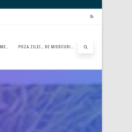
RSS
UME…
POZA ZILEI… DE MIERCURI…