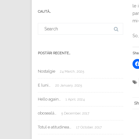
e-
le 
mail:
CAUTĂ…
par
mi-
Search
for:
So,
Shar
POSTĂRI RECENTE…
Nostalgie
24 March, 2025
E luni…
20 January, 2025
Hello again…
1 April, 2024
Sh
oboseală…
5 December, 2017
Totul e atitudinea…
17 October, 2017