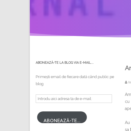
ABONEAZĂ-TE LA BLOG VIA E-MAIL...
A
Primești email de fiecare dată când public pe
Il
blog
Am 
Introdu
cu 
aici
ape
adresa
ta
ABONEAZĂ-TE...
Au 
de
sa 