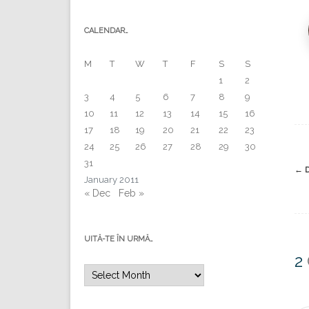
CALENDAR…
M
T
W
T
F
S
S
1
2
3
4
5
6
7
8
9
10
11
12
13
14
15
16
17
18
19
20
21
22
23
24
25
26
27
28
29
30
31
Po
←
D
January 2011
na
« Dec
Feb »
UITĂ-TE ÎN URMĂ…
2
Uită-
te
în
urmă…