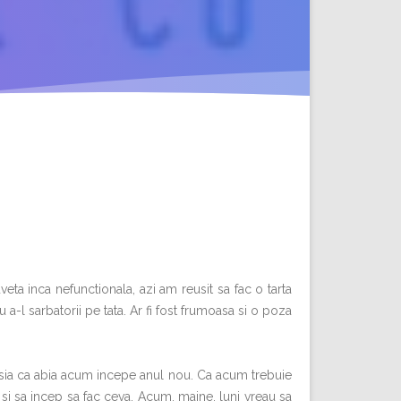
uveta inca nefunctionala, azi am reusit sa fac o tarta
-l sarbatorii pe tata. Ar fi fost frumoasa si o poza
esia ca abia acum incepe anul nou. Ca acum trebuie
i si sa incep sa fac ceva. Acum, maine, luni vreau sa