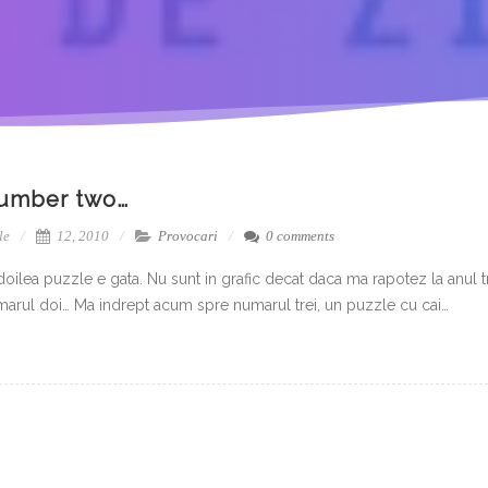
umber two…
le
12, 2010
Provocari
0 comments
doilea puzzle e gata. Nu sunt in grafic decat daca ma rapotez la anul 
arul doi… Ma indrept acum spre numarul trei, un puzzle cu cai…