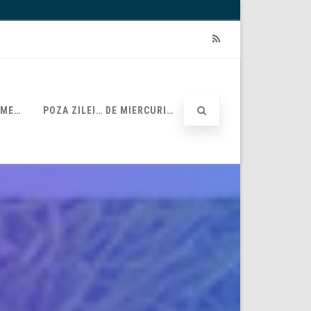
RSS
UME…
POZA ZILEI… DE MIERCURI…