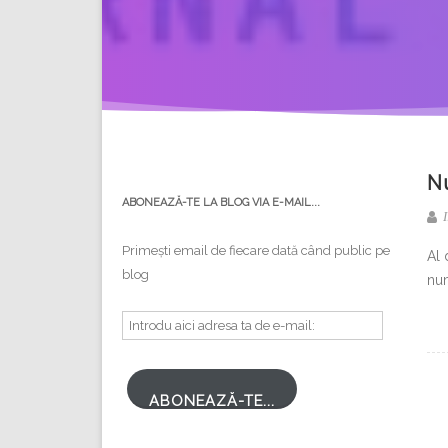
N
ABONEAZĂ-TE LA BLOG VIA E-MAIL...
I
Primești email de fiecare dată când public pe
Al 
blog
num
Introdu
aici
adresa
ta
ABONEAZĂ-TE...
de
e-