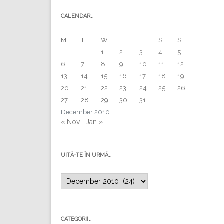
CALENDAR…
M
T
W
T
F
S
S
1
2
3
4
5
6
7
8
9
10
11
12
13
14
15
16
17
18
19
20
21
22
23
24
25
26
27
28
29
30
31
December 2010
« Nov
Jan »
UITĂ-TE ÎN URMĂ…
Uită-
te
în
urmă…
CATEGORII…