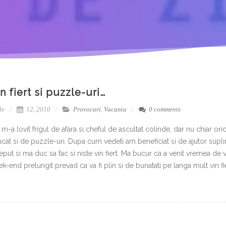
n fiert si puzzle-uri…
le
12, 2010
Provocari
,
Vacanta
0 comments
 m-a lovit frigul de afara si cheful de ascultat colinde, dar nu chiar or
cat si de puzzle-uri. Dupa cum vedeti am beneficiat si de ajutor supli
eput si ma duc sa fac si niste vin fiert. Ma bucur ca a venit vremea de v
k-end prelungit prevad ca va fi plin si de bunatati pe langa mult vin fie