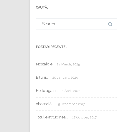
mail:
CAUTĂ…
Search
for:
POSTĂRI RECENTE…
Nostalgie
24 March, 2025
E luni…
20 January, 2025
Hello again…
1 April, 2024
oboseală…
5 December, 2017
Totul e atitudinea…
17 October, 2017