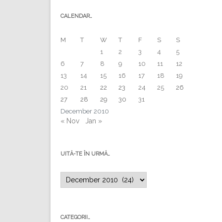
CALENDAR…
M
T
W
T
F
S
S
1
2
3
4
5
6
7
8
9
10
11
12
13
14
15
16
17
18
19
20
21
22
23
24
25
26
27
28
29
30
31
December 2010
« Nov
Jan »
UITĂ-TE ÎN URMĂ…
Uită-
te
în
urmă…
CATEGORII…