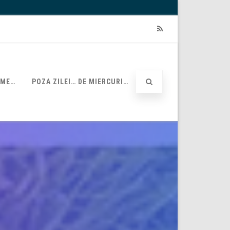
RSS
UME…
POZA ZILEI… DE MIERCURI…