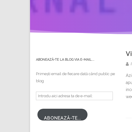
Vi
ABONEAZĂ-TE LA BLOG VIA E-MAIL...
I
Primești email de fiecare dată când public pe
Azi
blog
apu
inc
Introdu
wee
aici
adresa
ta
ABONEAZĂ-TE...
de
e-