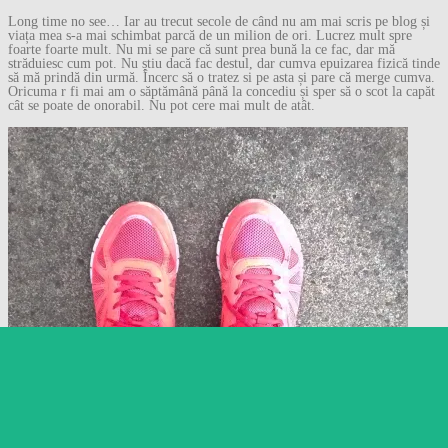
Long time no see… Iar au trecut secole de când nu am mai scris pe blog și
viața mea s-a mai schimbat parcă de un milion de ori. Lucrez mult spre
foarte foarte mult. Nu mi se pare că sunt prea bună la ce fac, dar mă
străduiesc cum pot. Nu știu dacă fac destul, dar cumva epuizarea fizică tinde
să mă prindă din urmă. Încerc să o tratez si pe asta și pare că merge cumva.
Oricuma r fi mai am o săptămână până la concediu și sper să o scot la capăt
cât se poate de onorabil. Nu pot cere mai mult de atât.
Follow
Follow Gânduri despre
orice…