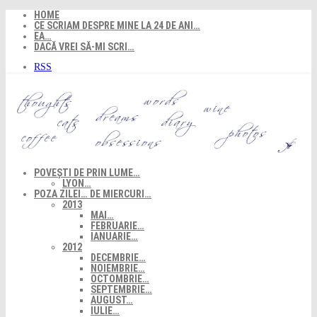
Skip
HOME
to
CE SCRIAM DESPRE MINE LA 24 DE ANI…
content
EA…
DACĂ VREI SĂ-MI SCRI…
RSS
POVEȘTI DE PRIN LUME…
LYON…
POZA ZILEI… DE MIERCURI…
2013
MAI…
FEBRUARIE…
IANUARIE…
2012
DECEMBRIE…
NOIEMBRIE…
OCTOMBRIE…
SEPTEMBRIE…
AUGUST…
IULIE…