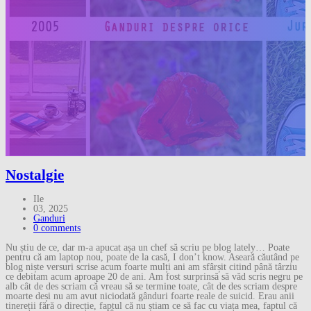
Nostalgie
Ile
03, 2025
Ganduri
0 comments
Nu știu de ce, dar m-a apucat așa un chef să scriu pe blog lately… Poate
pentru că am laptop nou, poate de la casă, I don’t know. Aseară căutând pe
blog niște versuri scrise acum foarte mulți ani am sfârșit citind până târziu
ce debitam acum aproape 20 de ani. Am fost surprinsă să văd scris negru pe
alb cât de des scriam că vreau să se termine toate, cât de des scriam despre
moarte deși nu am avut niciodată gânduri foarte reale de suicid. Erau anii
tinereții fără o direcție, faptul că nu știam ce să fac cu viața mea, faptul că