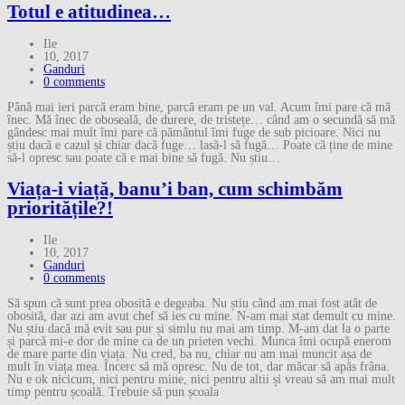
Totul e atitudinea…
Ile
10, 2017
Ganduri
0 comments
Până mai ieri parcă eram bine, parcă eram pe un val. Acum îmi pare că mă
înec. Mă înec de oboseală, de durere, de tristețe… când am o secundă să mă
gândesc mai mult îmi pare că pământul îmi fuge de sub picioare. Nici nu
știu dacă e cazul și chiar dacă fuge… lasă-l să fugă… Poate că ține de mine
să-l opresc sau poate că e mai bine să fugă. Nu știu…
Viața-i viață, banu’i ban, cum schimbăm
prioritățile?!
Ile
10, 2017
Ganduri
0 comments
Să spun că sunt prea obosită e degeaba. Nu știu când am mai fost atât de
obosită, dar azi am avut chef să ies cu mine. N-am mai stat demult cu mine.
Nu știu dacă mă evit sau pur și simlu nu mai am timp. M-am dat la o parte
și parcă mi-e dor de mine ca de un prieten vechi. Munca îmi ocupă enerom
de mare parte din viața. Nu cred, ba nu, chiar nu am mai muncit așa de
mult în viața mea. Încerc să mă opresc. Nu de tot, dar măcar să apăs frâna.
Nu e ok nicicum, nici pentru mine, nici pentru altii și vreau să am mai mult
timp pentru școală. Trebuie să pun școala