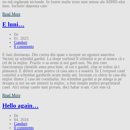
nu mă regăseam niciunde. În foarte multe texte sunt semne ale ADHD-ului
meu. Inclusiv depresia care
Read More
E luni…
Ile
01, 2025
Ganduri
0 comments
E luni dimineața. Din curtea din spate a inceput un zgomot asurzitor.
Vecinii iși schimbă gardul. La drept vorbind îl schimbă si pe al nostru că e
cel de la mijloc. Practic o sa avem și noi gard nou. Nu știu cum
functioneaza chestiile astea prea bine, al cui e gardul, cine ar trebui să-l
platească. E diferit acum pentru că casa asta e a noastră. În Liverpool cand
consiliul a schimbat gardurile acum mulți ani, locuiam cu chirie în casa din
mijloc dintre 2 casa ale consiliului. Au schimbat gardul și pe stănga și pe
dreapta și noi ne-am nimerit la mijloc, a fost simplu pentru proprietarul
casei. Aici totuși casele sunt private, deci habar n-am. Cert este că
Read More
Hello again…
Ile
04, 2024
Ganduri
0 comments