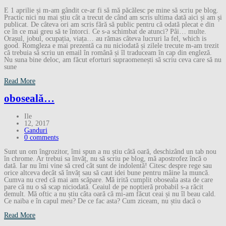
E 1 aprilie și m-am gândit ce-ar fi să mă păcălesc pe mine să scriu pe blog.
Practic nici nu mai știu cât a trecut de când am scris ultima dată aici și am și
publicat. De câteva ori am scris fără să public pentru că odată plecat e din
ce în ce mai greu să te întorci. Ce s-a schimbat de atunci? Pâi… multe.
Orașul, jobul, ocupația, viața… au rămas câteva lucruri la fel, which is
good. Romgleza e mai prezentă ca nu niciodată și zilele trecute m-am trezit
că trebuia să scriu un email în română și îl traduceam în cap din engleză.
Nu suna bine deloc, am făcut eforturi supraomenești să scriu ceva care să nu
sune
Read More
oboseală…
Ile
12, 2017
Ganduri
0 comments
Sunt un om îngrozitor, îmi spun a nu știu câtă oară, deschizând un tab nou
în chrome. Ar trebui sa învăț, nu să scriu pe blog, mă apostrofez încă o
dată. Iar nu îmi vine să cred cât sunt de indolentă! Citesc despre rege sau
orice altceva decât să învăț sau să caut idei bune pentru mâine la muncă.
Cumva nu cred că mai am scăpare. Mă irită cumplit oboseala asta de care
pare că nu o să scap niciodată. Ceaiul de pe noptieră probabil s-a răcit
demult. Mă oftic a nu știu câta oară că mi-am făcut ceai și nu îl beau cald.
Ce naiba e în capul meu? De ce fac asta? Cum ziceam, nu știu dacă o
Read More