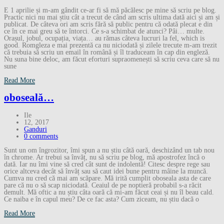
E 1 aprilie și m-am gândit ce-ar fi să mă păcălesc pe mine să scriu pe blog.
Practic nici nu mai știu cât a trecut de când am scris ultima dată aici și am și
publicat. De câteva ori am scris fără să public pentru că odată plecat e din
ce în ce mai greu să te întorci. Ce s-a schimbat de atunci? Pâi… multe.
Orașul, jobul, ocupația, viața… au rămas câteva lucruri la fel, which is
good. Romgleza e mai prezentă ca nu niciodată și zilele trecute m-am trezit
că trebuia să scriu un email în română și îl traduceam în cap din engleză.
Nu suna bine deloc, am făcut eforturi supraomenești să scriu ceva care să nu
sune
Read More
oboseală…
Ile
12, 2017
Ganduri
0 comments
Sunt un om îngrozitor, îmi spun a nu știu câtă oară, deschizând un tab nou
în chrome. Ar trebui sa învăț, nu să scriu pe blog, mă apostrofez încă o
dată. Iar nu îmi vine să cred cât sunt de indolentă! Citesc despre rege sau
orice altceva decât să învăț sau să caut idei bune pentru mâine la muncă.
Cumva nu cred că mai am scăpare. Mă irită cumplit oboseala asta de care
pare că nu o să scap niciodată. Ceaiul de pe noptieră probabil s-a răcit
demult. Mă oftic a nu știu câta oară că mi-am făcut ceai și nu îl beau cald.
Ce naiba e în capul meu? De ce fac asta? Cum ziceam, nu știu dacă o
Read More