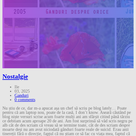
Nostalgie
Ile
03, 2025
Ganduri
0 comments
Nu știu de ce, dar m-a apucat așa un chef să scriu pe blog lately… Poate
pentru că am laptop nou, poate de la casă, I don’t know. Aseară căutând pe
blog niște versuri scrise acum foarte mulți ani am sfârșit citind până târziu
ce debitam acum aproape 20 de ani. Am fost surprinsă să văd scris negru pe
alb cât de des scriam că vreau să se termine toate, cât de des scriam despre
moarte deși nu am avut niciodată gânduri foarte reale de suicid. Erau anii
tinereții fără o direcție, faptul că nu știam ce să fac cu viața mea, faptul că