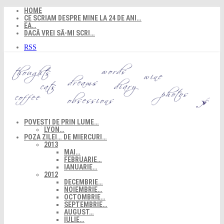
Skip
HOME
to
CE SCRIAM DESPRE MINE LA 24 DE ANI…
content
EA…
DACĂ VREI SĂ-MI SCRI…
RSS
POVEȘTI DE PRIN LUME…
LYON…
POZA ZILEI… DE MIERCURI…
2013
MAI…
FEBRUARIE…
IANUARIE…
2012
DECEMBRIE…
NOIEMBRIE…
OCTOMBRIE…
SEPTEMBRIE…
AUGUST…
IULIE…