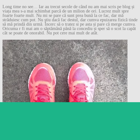
Long time no see… Iar au trecut secole de când nu am mai scris pe blog și
viața mea s-a mai schimbat parcă de un milion de ori. Lucrez mult spre
foarte foarte mult. Nu mi se pare că sunt prea bună la ce fac, dar mă
străduiesc cum pot. Nu știu dacă fac destul, dar cumva epuizarea fizică tinde
să mă prindă din urmă. Încerc să o tratez si pe asta și pare că merge cumva.
Oricuma r fi mai am o săptămână până la concediu și sper să o scot la capăt
cât se poate de onorabil. Nu pot cere mai mult de atât.
Follow
Follow Gânduri despre
orice…