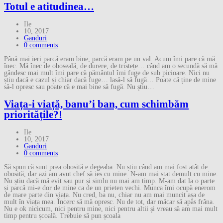
Totul e atitudinea…
Ile
10, 2017
Ganduri
0 comments
Până mai ieri parcă eram bine, parcă eram pe un val. Acum îmi pare că mă
înec. Mă înec de oboseală, de durere, de tristețe… când am o secundă să mă
gândesc mai mult îmi pare că pământul îmi fuge de sub picioare. Nici nu
știu dacă e cazul și chiar dacă fuge… lasă-l să fugă… Poate că ține de mine
să-l opresc sau poate că e mai bine să fugă. Nu știu…
Viața-i viață, banu’i ban, cum schimbăm
prioritățile?!
Ile
10, 2017
Ganduri
0 comments
Să spun că sunt prea obosită e degeaba. Nu știu când am mai fost atât de
obosită, dar azi am avut chef să ies cu mine. N-am mai stat demult cu mine.
Nu știu dacă mă evit sau pur și simlu nu mai am timp. M-am dat la o parte
și parcă mi-e dor de mine ca de un prieten vechi. Munca îmi ocupă enerom
de mare parte din viața. Nu cred, ba nu, chiar nu am mai muncit așa de
mult în viața mea. Încerc să mă opresc. Nu de tot, dar măcar să apăs frâna.
Nu e ok nicicum, nici pentru mine, nici pentru altii și vreau să am mai mult
timp pentru școală. Trebuie să pun școala