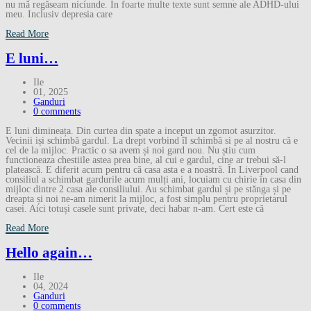
nu mă regăseam niciunde. În foarte multe texte sunt semne ale ADHD-ului
meu. Inclusiv depresia care
Read More
E luni…
Ile
01, 2025
Ganduri
0 comments
E luni dimineața. Din curtea din spate a inceput un zgomot asurzitor.
Vecinii iși schimbă gardul. La drept vorbind îl schimbă si pe al nostru că e
cel de la mijloc. Practic o sa avem și noi gard nou. Nu știu cum
functioneaza chestiile astea prea bine, al cui e gardul, cine ar trebui să-l
platească. E diferit acum pentru că casa asta e a noastră. În Liverpool cand
consiliul a schimbat gardurile acum mulți ani, locuiam cu chirie în casa din
mijloc dintre 2 casa ale consiliului. Au schimbat gardul și pe stănga și pe
dreapta și noi ne-am nimerit la mijloc, a fost simplu pentru proprietarul
casei. Aici totuși casele sunt private, deci habar n-am. Cert este că
Read More
Hello again…
Ile
04, 2024
Ganduri
0 comments