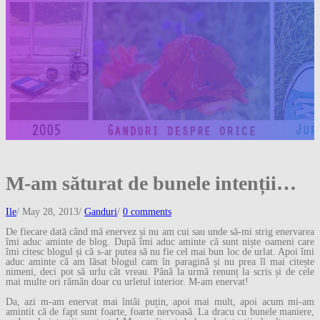
M-am săturat de bunele intenții…
Ile
/
May 28, 2013
/
Ganduri
/
0 comments
De fiecare dată când mă enervez și nu am cui sau unde să-mi strig enervarea
îmi aduc aminte de blog. După îmi aduc aminte că sunt niște oameni care
îmi citesc blogul și că s-ar putea să nu fie cel mai bun loc de urlat. Apoi îmi
aduc aminte că am lăsat blogul cam în paragină și nu prea îl mai citește
nimeni, deci pot să urlu cât vreau. Până la urmă renunț la scris și de cele
mai multe ori rămân doar cu urletul interior. M-am enervat!
Da, azi m-am enervat mai întâi puțin, apoi mai mult, apoi acum mi-am
amintit că de fapt sunt foarte, foarte nervoasă. La dracu cu bunele maniere,