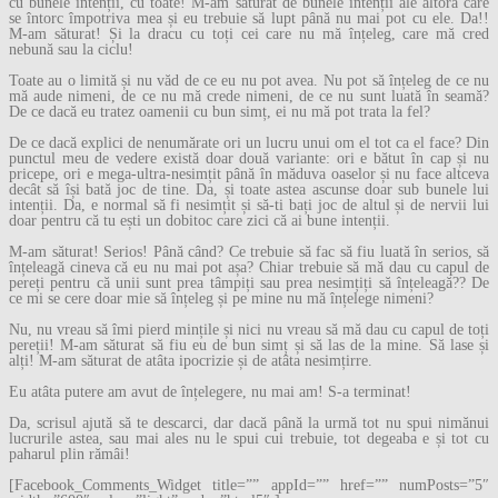
cu bunele intenții, cu toate! M-am săturat de bunele intenții ale altora care
se întorc împotriva mea și eu trebuie să lupt până nu mai pot cu ele. Da!!
M-am săturat! Și la dracu cu toți cei care nu mă înțeleg, care mă cred
nebună sau la ciclu!
Toate au o limită și nu văd de ce eu nu pot avea. Nu pot să înțeleg de ce nu
mă aude nimeni, de ce nu mă crede nimeni, de ce nu sunt luată în seamă?
De ce dacă eu tratez oamenii cu bun simț, ei nu mă pot trata la fel?
De ce dacă explici de nenumărate ori un lucru unui om el tot ca el face? Din
punctul meu de vedere există doar două variante: ori e bătut în cap și nu
pricepe, ori e mega-ultra-nesimțit până în măduva oaselor și nu face altceva
decât să își bată joc de tine. Da, și toate astea ascunse doar sub bunele lui
intenții. Da, e normal să fi nesimțit și să-ti bați joc de altul și de nervii lui
doar pentru că tu ești un dobitoc care zici că ai bune intenții.
M-am săturat! Serios! Până când? Ce trebuie să fac să fiu luată în serios, să
înțeleagă cineva că eu nu mai pot așa? Chiar trebuie să mă dau cu capul de
pereți pentru că unii sunt prea tâmpiți sau prea nesimțiți să înțeleagă?? De
ce mi se cere doar mie să înțeleg și pe mine nu mă înțelege nimeni?
Nu, nu vreau să îmi pierd mințile și nici nu vreau să mă dau cu capul de toți
pereții! M-am săturat să fiu eu de bun simț și să las de la mine. Să lase și
alți! M-am săturat de atâta ipocrizie și de atâta nesimțirre.
Eu atâta putere am avut de înțelegere, nu mai am! S-a terminat!
Da, scrisul ajută să te descarci, dar dacă până la urmă tot nu spui nimănui
lucrurile astea, sau mai ales nu le spui cui trebuie, tot degeaba e și tot cu
paharul plin rămâi!
[Facebook_Comments_Widget title=”” appId=”” href=”” numPosts=”5″