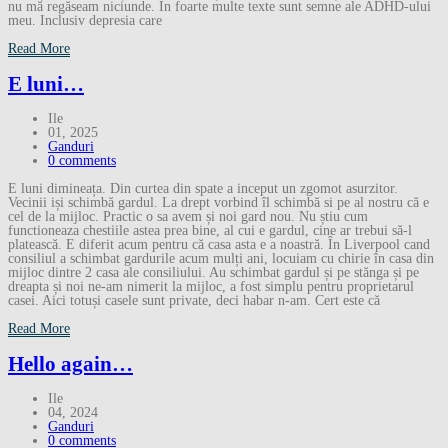
nu mă regăseam niciunde. În foarte multe texte sunt semne ale ADHD-ului
meu. Inclusiv depresia care
Read More
E luni…
Ile
01, 2025
Ganduri
0 comments
E luni dimineața. Din curtea din spate a inceput un zgomot asurzitor.
Vecinii iși schimbă gardul. La drept vorbind îl schimbă si pe al nostru că e
cel de la mijloc. Practic o sa avem și noi gard nou. Nu știu cum
functioneaza chestiile astea prea bine, al cui e gardul, cine ar trebui să-l
platească. E diferit acum pentru că casa asta e a noastră. În Liverpool cand
consiliul a schimbat gardurile acum mulți ani, locuiam cu chirie în casa din
mijloc dintre 2 casa ale consiliului. Au schimbat gardul și pe stănga și pe
dreapta și noi ne-am nimerit la mijloc, a fost simplu pentru proprietarul
casei. Aici totuși casele sunt private, deci habar n-am. Cert este că
Read More
Hello again…
Ile
04, 2024
Ganduri
0 comments