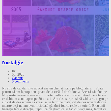
Nostalgie
Ile
03, 2025
Ganduri
0 comments
Nu știu de ce, dar m-a apucat așa un chef să scriu pe blog lately… Poate
pentru că am laptop nou, poate de la casă, I don’t know. Aseară căutând pe
blog niște versuri scrise acum foarte mulți ani am sfârșit citind până târziu
ce debitam acum aproape 20 de ani. Am fost surprinsă să văd scris negru pe
alb cât de des scriam că vreau să se termine toate, cât de des scriam despre
moarte deși nu am avut niciodată gânduri foarte reale de suicid. Erau anii
tinereții fără o direcție, faptul că nu știam ce să fac cu viața mea, faptul că