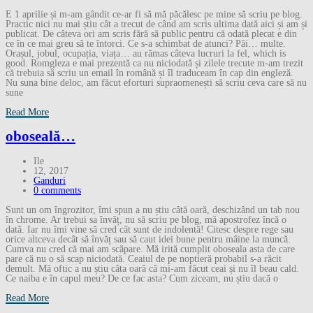
E 1 aprilie și m-am gândit ce-ar fi să mă păcălesc pe mine să scriu pe blog.
Practic nici nu mai știu cât a trecut de când am scris ultima dată aici și am și
publicat. De câteva ori am scris fără să public pentru că odată plecat e din
ce în ce mai greu să te întorci. Ce s-a schimbat de atunci? Pâi… multe.
Orașul, jobul, ocupația, viața… au rămas câteva lucruri la fel, which is
good. Romgleza e mai prezentă ca nu niciodată și zilele trecute m-am trezit
că trebuia să scriu un email în română și îl traduceam în cap din engleză.
Nu suna bine deloc, am făcut eforturi supraomenești să scriu ceva care să nu
sune
Read More
oboseală…
Ile
12, 2017
Ganduri
0 comments
Sunt un om îngrozitor, îmi spun a nu știu câtă oară, deschizând un tab nou
în chrome. Ar trebui sa învăț, nu să scriu pe blog, mă apostrofez încă o
dată. Iar nu îmi vine să cred cât sunt de indolentă! Citesc despre rege sau
orice altceva decât să învăț sau să caut idei bune pentru mâine la muncă.
Cumva nu cred că mai am scăpare. Mă irită cumplit oboseala asta de care
pare că nu o să scap niciodată. Ceaiul de pe noptieră probabil s-a răcit
demult. Mă oftic a nu știu câta oară că mi-am făcut ceai și nu îl beau cald.
Ce naiba e în capul meu? De ce fac asta? Cum ziceam, nu știu dacă o
Read More