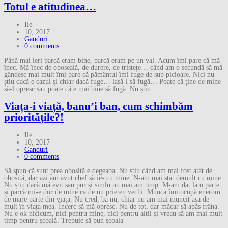
Totul e atitudinea…
Ile
10, 2017
Ganduri
0 comments
Până mai ieri parcă eram bine, parcă eram pe un val. Acum îmi pare că mă
înec. Mă înec de oboseală, de durere, de tristețe… când am o secundă să mă
gândesc mai mult îmi pare că pământul îmi fuge de sub picioare. Nici nu
știu dacă e cazul și chiar dacă fuge… lasă-l să fugă… Poate că ține de mine
să-l opresc sau poate că e mai bine să fugă. Nu știu…
Viața-i viață, banu’i ban, cum schimbăm
prioritățile?!
Ile
10, 2017
Ganduri
0 comments
Să spun că sunt prea obosită e degeaba. Nu știu când am mai fost atât de
obosită, dar azi am avut chef să ies cu mine. N-am mai stat demult cu mine.
Nu știu dacă mă evit sau pur și simlu nu mai am timp. M-am dat la o parte
și parcă mi-e dor de mine ca de un prieten vechi. Munca îmi ocupă enerom
de mare parte din viața. Nu cred, ba nu, chiar nu am mai muncit așa de
mult în viața mea. Încerc să mă opresc. Nu de tot, dar măcar să apăs frâna.
Nu e ok nicicum, nici pentru mine, nici pentru altii și vreau să am mai mult
timp pentru școală. Trebuie să pun școala