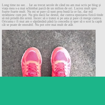
Long time no see… Iar au trecut secole de când nu am mai scris pe blog și
viața mea s-a mai schimbat parcă de un milion de ori. Lucrez mult spre
foarte foarte mult. Nu mi se pare că sunt prea bună la ce fac, dar mă
străduiesc cum pot. Nu știu dacă fac destul, dar cumva epuizarea fizică tinde
să mă prindă din urmă. Încerc să o tratez si pe asta și pare că merge cumva.
Oricuma r fi mai am o săptămână până la concediu și sper să o scot la capăt
cât se poate de onorabil. Nu pot cere mai mult de atât.
Follow
Follow Gânduri despre
orice…