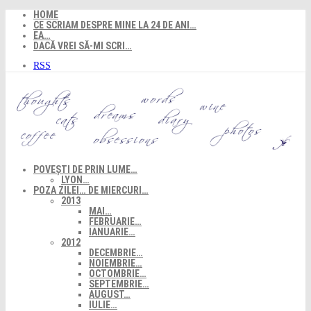
Skip
HOME
to
CE SCRIAM DESPRE MINE LA 24 DE ANI…
content
EA…
DACĂ VREI SĂ-MI SCRI…
RSS
POVEȘTI DE PRIN LUME…
LYON…
POZA ZILEI… DE MIERCURI…
2013
MAI…
FEBRUARIE…
IANUARIE…
2012
DECEMBRIE…
NOIEMBRIE…
OCTOMBRIE…
SEPTEMBRIE…
AUGUST…
IULIE…