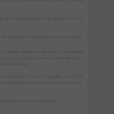
mine, că mă citește cineva sau nu este o chestie
ită să încep lucrurile de la întâi sau de luni am să
că am să stau pe o bancă undeva și am să văd asta:
eea ce vedeam duminică în fața ochilor. La întrebarea
 nu m-aș fi văzut aici. Nu m-aș fi vazut stând pe o
de aproape de mine…
ici eu prea tare… Deși mă tot gândesc că ar trebui
 un pic de terapie eu cu mine și să mă urc acolo sus.
oate reușesc să scriu în continuare…