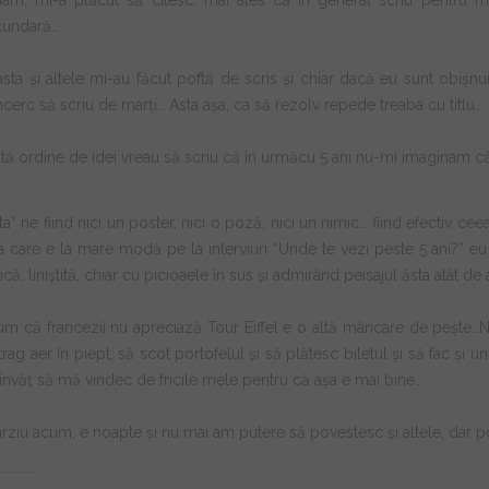
iam, mi-a plăcut să citesc, mai ales că în general scriu pentru 
cundară…
asta și altele mi-au făcut poftă de scris și chiar dacă eu sunt obișnu
ncerc să scriu de marți… Asta așa, ca să rezolv repede treaba cu titlu…
ată ordine de idei vreau să scriu că în urmăcu 5 ani nu-mi imaginam 
ta” ne fiind nici un poster, nici o poză, nici un nimic… fiind efectiv c
a care e la mare modă pe la interviuri “Unde te vezi peste 5 ani?” eu
că, liniștită, chiar cu picioaele în sus și admirând peisajul ăsta atât 
m că francezii nu apreciază Tour Eiffel e o altă mâncare de pește…N
trag aer în piept, să scot portofelul și să plătesc biletul și să fac și
învăț să mă vindec de fricile mele pentru că așa e mai bine…
ârziu acum, e noapte și nu mai am putere să povestesc și altele, dar p