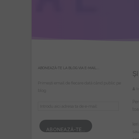
ABONEAZĂ-TE LA BLOG VIA E-MAIL...
Și
Primești email de fiecare dată când public pe
Il
blog
Pen
Introdu
toa
aici
adresa
Ier
ta
ABONEAZĂ-TE...
sau
de