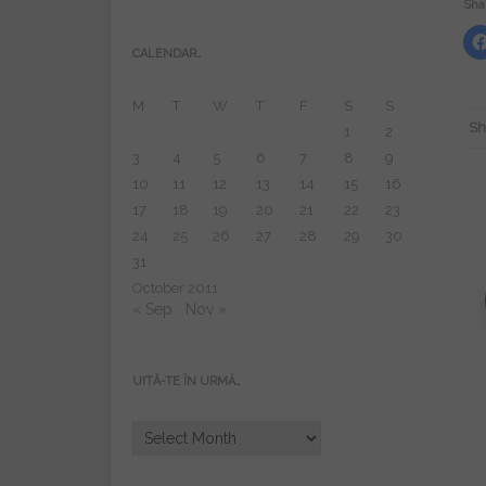
Shar
CALENDAR…
M
T
W
T
F
S
S
Sh
1
2
3
4
5
6
7
8
9
10
11
12
13
14
15
16
17
18
19
20
21
22
23
24
25
26
27
28
29
30
31
October 2011
« Sep
Nov »
UITĂ-TE ÎN URMĂ…
Uită-
te
în
urmă…