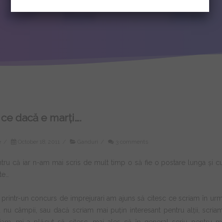
 ce dacă e marți….
e
/
October 18, 2011
/
Ganduri
/
3 comments
tru că iar n-am mai scris de mult timp o să fie o postare lunga și
te…
i printr-un concurs de imprejurari am ajuns să citesc ce scriam în 
 nu câmpii, sau dacă scriam mai puțin interesant pentru alții, scriam