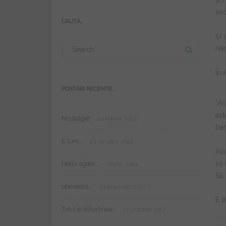
scr
e-
se
mail:
CAUTĂ…
Și 
Search
reî
for:
În 
POSTĂRI RECENTE…
“As
ast
Nostalgie
24 March, 2025
ban
E luni…
20 January, 2025
Acu
să 
Hello again…
1 April, 2024
Să 
oboseală…
5 December, 2017
E t
Totul e atitudinea…
17 October, 2017