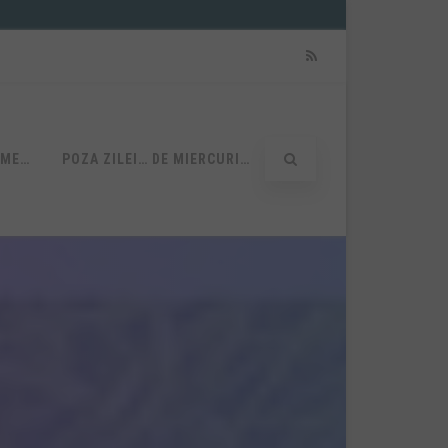
RSS
UME…
POZA ZILEI… DE MIERCURI…