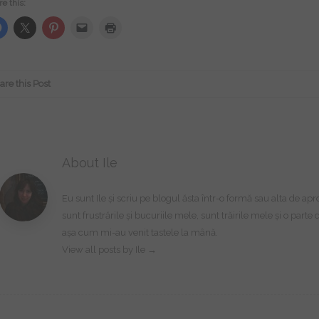
e this:
are this Post
About Ile
Eu sunt Ile și scriu pe blogul ăsta într-o formă sau alta de a
sunt frustrările și bucuriile mele, sunt trăirile mele și o part
așa cum mi-au venit tastele la mână.
View all posts by Ile
→