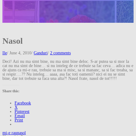
Nasol
Ile
/
June 4, 2010
/
Ganduri
/
2 comments
Deci! Azi nu ma simt bine, nu ma simt bine deloc. S-ar putea sa si mor la
cat nu ma simt de bine… si nu inteleg de ce trebuie sa fac ceva… adica nu e
de ajuns ca mi-e rau, trebuie sa ma si misc, sa si mananc, sa si fac treaba, sa
si respir….?? Nu inteleg… aaaa, asa fac toti oamenii? nici ei nu se simt
bine, dar tot trebuie sa faca una alta?! Nasol frate, nasol de tot!!!!!
Share this:
Facebook
X
Pinterest
Email
Print
mi-e rau
nasol