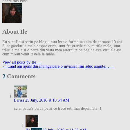
Share this Post
About Ile
Eu sunt Ile și scriu pe blogul ăsta într-o formă sau alta de aproape 10 ani.
Sunt gândurile mele despre orice, sunt frustrările și bucuriile mele, sunt
trăirile mele și o parte din viața mea așternute pe pagina asta virtuală așa
cum mi-au venit tastele la mână.
View all posts by Ile
→
Post
←
Cand am ajuns din invingatoare o invinsa?
Imi aduc aminte…
→
navigation
2
Comments
Larisa
25 July, 2010 at 10:54 AM
ce ai patit?? parca pe zi ce trece esti mai deprimata !!!