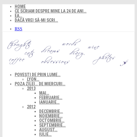
Skip
HOME
to
CE SCRIAM DESPRE MINE LA 24 DE ANI…
content
EA…
DACĂ VREI SĂ-MI SCRI…
RSS
POVEȘTI DE PRIN LUME…
LYON…
POZA ZILEI… DE MIERCURI…
2013
MAI…
FEBRUARIE…
IANUARIE…
2012
DECEMBRIE…
NOIEMBRIE…
OCTOMBRIE…
SEPTEMBRIE…
AUGUST…
IULIE…