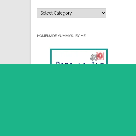
Categorii…
HOMEMADE YUMMYS… BY ME
Thi
RSS - Posts