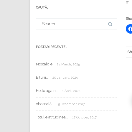
mi 
mail:
CAUTĂ…
Shar
Search
for:
POSTĂRI RECENTE…
Sh
Nostalgie
24 March, 2025
E luni…
20 January, 2025
Hello again…
1 April, 2024
oboseală…
5 December, 2017
Totul e atitudinea…
17 October, 2017