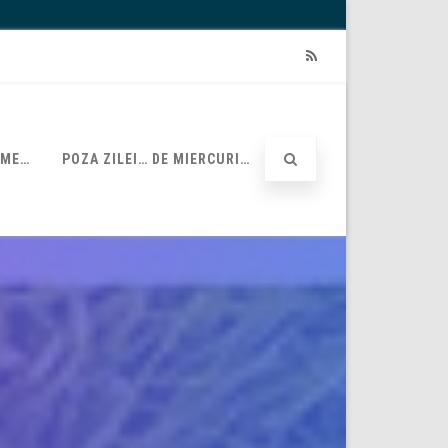
RSS
UME…
POZA ZILEI… DE MIERCURI…