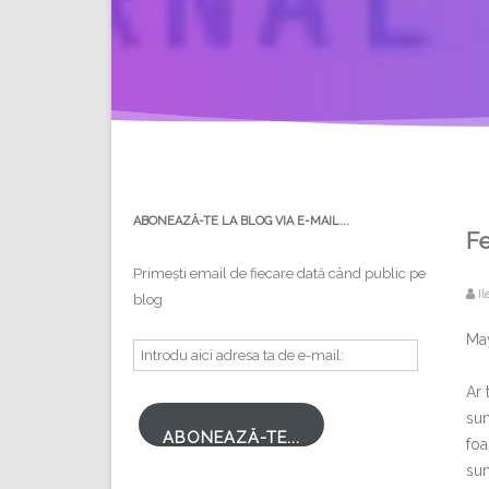
ABONEAZĂ-TE LA BLOG VIA E-MAIL...
Fe
Primești email de fiecare dată când public pe
Il
blog
May
Introdu
aici
Ar 
adresa
sun
ta
ABONEAZĂ-TE...
foa
de
sun
e-