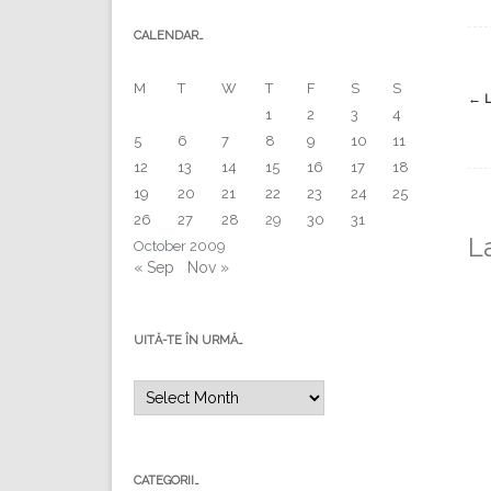
CALENDAR…
M
T
W
T
F
S
S
Po
←
L
1
2
3
4
na
5
6
7
8
9
10
11
12
13
14
15
16
17
18
19
20
21
22
23
24
25
26
27
28
29
30
31
L
October 2009
« Sep
Nov »
UITĂ-TE ÎN URMĂ…
Uită-
te
în
urmă…
CATEGORII…