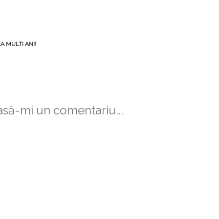
st
A MULTI ANI!
vigation
asă-mi un comentariu...