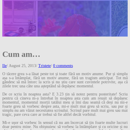
Cum am…
Ile
/
August 25, 2013
/
Tristete
/
0 comments
O tăcere grea s-a lăsat peste tot și toate fără un motiv anume. Pur și simplu
așa s-a întâmplat, fără un motiv anume, fără un tragism anticipat. Tot mă
gândesc să mă întorc la scris și nu știu care sunt cuvintele potrivite, așa că
zilele trec una câte una așteptând să depășesc momentul.
De ce scriu în noaptea asta? E 3.23 țin să notez pentru posteritate! Scriu
pentru că cineva m-a întrebat în noaptea asta cum am reușit să depășesc
momentul, momentul morții tatălui meu și îmi dau seamă că deși nu mi-e
foarte greu să vorbesc despre asta, mi-e mult mai greu să scriu, sau pur și
simplu nu am văzut necesitatea scrisului. Scrisul pare mult mai greu sau mai
tragic, pare ceva care ar trebui să fie altfel decât vorbitul.
Mi-e ușor să vorbesc în sensul că nu am încercat să țin foarte multe lucruri
doar pentru mine. Nu obișnuiesc să vorbesc la întâmplare și cu oricine și nu