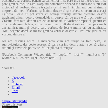
obișnuiesc să vorbesc pentru că oamenilor li se pare greu să întrebe sau li se
pare greu să asculte asta. Răspund oamenilor oricând mă întreabă și nu evit
niciodată să vorbesc despre tragedia ce mi s-a întâmplat sau pur și simplu
despre tatăl meu. Vorbeam și înainte despre el și vorbesc și acum cu aceiași
ușurință. Poate nu pot vorbi cu aceiași ușurință despre pierdere, despre
tragismul clipei, despre deznadejde și despre cât de greu e să treci peste un
Crăciun fără tata, dar nu am evitat nicodată să vorbesc despre el, pentru că
dincolo de a-mi fi tată, a fost un om mai mult decât extraordinar pe care l-
am admirat mult și despre care vorbesc de foarte multe ori cu admirație.
Mai degraba decât să-mi fie greu să vorbesc despre el, îmi este greu să nu
vorbesc despre el!
Nu am răspuns acum la întrebarea cum am reușit să trec peste, să
supraviețuiesc, dar poate reușesc să scriu curând despre asta. Sper să găsesc
timpul și cuvintele potrivite. Mi-ar plăcea să reușesc.
[Facebook_Comments_Widget title=”” appId=”” href=”” numPosts=”5″
width=”600″ color=”light” code=”html5″ ]
Share this:
Facebook
X
Pinterest
Email
Print
despre tata
tragedie
Share this Post