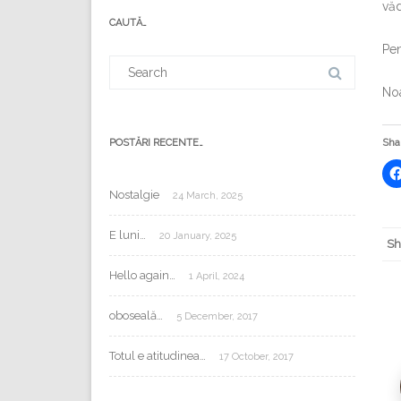
văd
mail:
CAUTĂ…
Pen
Search
for:
No
Shar
POSTĂRI RECENTE…
Nostalgie
24 March, 2025
E luni…
20 January, 2025
Sh
Hello again…
1 April, 2024
oboseală…
5 December, 2017
Totul e atitudinea…
17 October, 2017