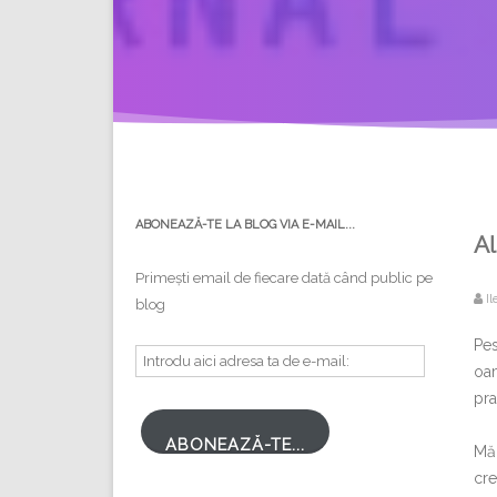
ABONEAZĂ-TE LA BLOG VIA E-MAIL...
Al
Primești email de fiecare dată când public pe
Il
blog
Pes
Introdu
oam
aici
pra
adresa
ta
ABONEAZĂ-TE...
Mă 
de
cr
e-