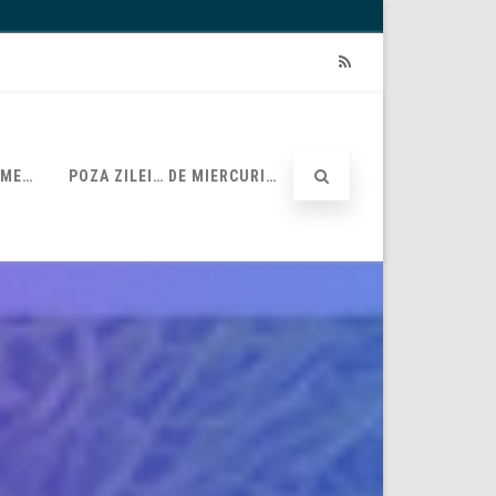
RSS
UME…
POZA ZILEI… DE MIERCURI…