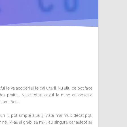
l le va acoperi și le dai uitării. Nu știu ce pot face
es praful… Nu e totuși cazul la mine cu obsesia
t, am tăcut…
ri îți pot umple ziua și viața mai mult decât poți
e. M-aș și grăbi să mi-l iau singură dar aștept să