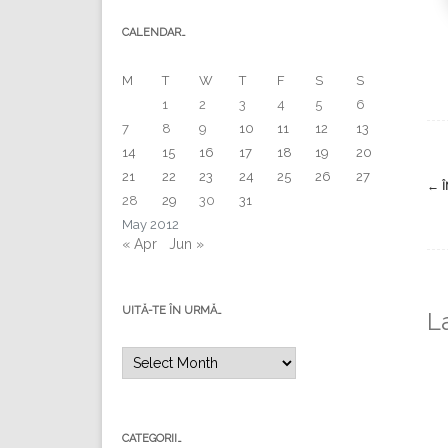
CALENDAR…
M
T
W
T
F
S
S
1
2
3
4
5
6
7
8
9
10
11
12
13
14
15
16
17
18
19
20
21
22
23
24
25
26
27
Po
←
Î
28
29
30
31
na
May 2012
« Apr
Jun »
UITĂ-TE ÎN URMĂ…
L
Uită-
te
în
urmă…
CATEGORII…