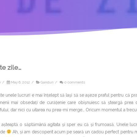
te zile…
e
/
May 6, 2012
/
Ganduri
/
0 comments
te unele lucruri e mai înțelept să lași să se așeze praful pentru că prafu
enii mai obsedați de curățenie care obișnuiesc să șteargă prea d
fului, dar nici cu uitarea nu prea-mi merge… Oricum momentul a trecu
așteaptă o săptămână agitata și sper eu că și frumoasă. Unele lucru
ede
Ah, și am descoperit acum pe seară un cadou perfect pentru min