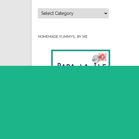
Categorii…
HOMEMADE YUMMYS… BY ME
Thi
RSS - Posts