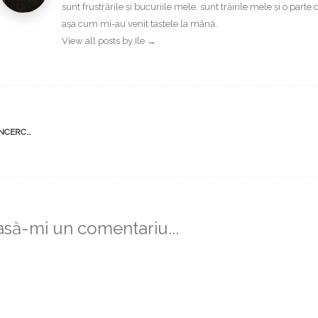
sunt frustrările și bucuriile mele, sunt trăirile mele și o part
așa cum mi-au venit tastele la mână.
View all posts by Ile
→
st
NCERC…
vigation
asă-mi un comentariu...