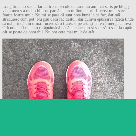
Long time no see… Iar au trecut secole de când nu am mai scris pe blog și
viața mea s-a mai schimbat parcă de un milion de ori. Lucrez mult spre
foarte foarte mult. Nu mi se pare că sunt prea bună la ce fac, dar mă
străduiesc cum pot. Nu știu dacă fac destul, dar cumva epuizarea fizică tinde
să mă prindă din urmă. Încerc să o tratez si pe asta și pare că merge cumva.
Oricuma r fi mai am o săptămână până la concediu și sper să o scot la capăt
cât se poate de onorabil. Nu pot cere mai mult de atât.
Follow
Follow Gânduri despre
orice…