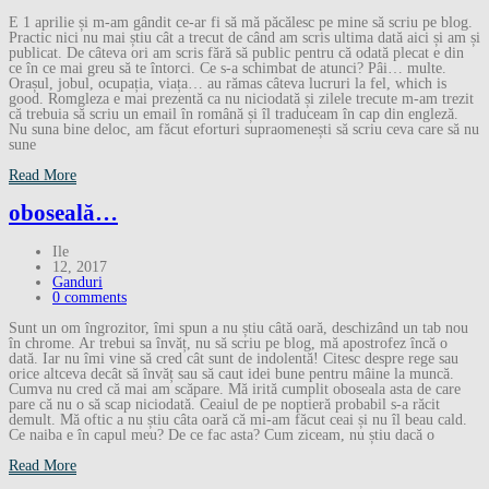
E 1 aprilie și m-am gândit ce-ar fi să mă păcălesc pe mine să scriu pe blog.
Practic nici nu mai știu cât a trecut de când am scris ultima dată aici și am și
publicat. De câteva ori am scris fără să public pentru că odată plecat e din
ce în ce mai greu să te întorci. Ce s-a schimbat de atunci? Pâi… multe.
Orașul, jobul, ocupația, viața… au rămas câteva lucruri la fel, which is
good. Romgleza e mai prezentă ca nu niciodată și zilele trecute m-am trezit
că trebuia să scriu un email în română și îl traduceam în cap din engleză.
Nu suna bine deloc, am făcut eforturi supraomenești să scriu ceva care să nu
sune
Read More
oboseală…
Ile
12, 2017
Ganduri
0 comments
Sunt un om îngrozitor, îmi spun a nu știu câtă oară, deschizând un tab nou
în chrome. Ar trebui sa învăț, nu să scriu pe blog, mă apostrofez încă o
dată. Iar nu îmi vine să cred cât sunt de indolentă! Citesc despre rege sau
orice altceva decât să învăț sau să caut idei bune pentru mâine la muncă.
Cumva nu cred că mai am scăpare. Mă irită cumplit oboseala asta de care
pare că nu o să scap niciodată. Ceaiul de pe noptieră probabil s-a răcit
demult. Mă oftic a nu știu câta oară că mi-am făcut ceai și nu îl beau cald.
Ce naiba e în capul meu? De ce fac asta? Cum ziceam, nu știu dacă o
Read More