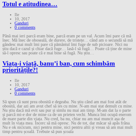
Totul e atitudinea…
Ile
10, 2017
Ganduri
0 comments
Până mai ieri parcă eram bine, parcă eram pe un val. Acum îmi pare că mă
înec. Mă înec de oboseală, de durere, de tristețe… când am o secundă să mă
gândesc mai mult îmi pare că pământul îmi fuge de sub picioare. Nici nu
știu dacă e cazul și chiar dacă fuge… lasă-l să fugă… Poate că ține de mine
să-l opresc sau poate că e mai bine să fugă. Nu știu…
Viața-i viață, banu’i ban, cum schimbăm
prioritățile?!
Ile
10, 2017
Ganduri
0 comments
Să spun că sunt prea obosită e degeaba. Nu știu când am mai fost atât de
obosită, dar azi am avut chef să ies cu mine. N-am mai stat demult cu mine.
Nu știu dacă mă evit sau pur și simlu nu mai am timp. M-am dat la o parte
și parcă mi-e dor de mine ca de un prieten vechi. Munca îmi ocupă enerom
de mare parte din viața. Nu cred, ba nu, chiar nu am mai muncit așa de
mult în viața mea. Încerc să mă opresc. Nu de tot, dar măcar să apăs frâna.
Nu e ok nicicum, nici pentru mine, nici pentru altii și vreau să am mai mult
timp pentru școală. Trebuie să pun școala