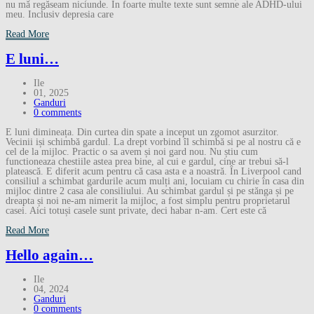
nu mă regăseam niciunde. În foarte multe texte sunt semne ale ADHD-ului
meu. Inclusiv depresia care
Read More
E luni…
Ile
01, 2025
Ganduri
0 comments
E luni dimineața. Din curtea din spate a inceput un zgomot asurzitor.
Vecinii iși schimbă gardul. La drept vorbind îl schimbă si pe al nostru că e
cel de la mijloc. Practic o sa avem și noi gard nou. Nu știu cum
functioneaza chestiile astea prea bine, al cui e gardul, cine ar trebui să-l
platească. E diferit acum pentru că casa asta e a noastră. În Liverpool cand
consiliul a schimbat gardurile acum mulți ani, locuiam cu chirie în casa din
mijloc dintre 2 casa ale consiliului. Au schimbat gardul și pe stănga și pe
dreapta și noi ne-am nimerit la mijloc, a fost simplu pentru proprietarul
casei. Aici totuși casele sunt private, deci habar n-am. Cert este că
Read More
Hello again…
Ile
04, 2024
Ganduri
0 comments