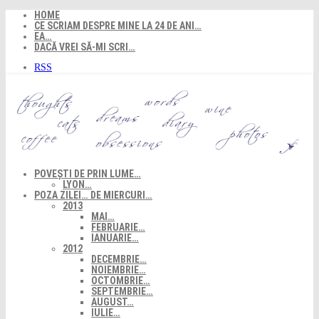
Skip
HOME
to
CE SCRIAM DESPRE MINE LA 24 DE ANI…
content
EA…
DACĂ VREI SĂ-MI SCRI…
RSS
POVEȘTI DE PRIN LUME…
LYON…
POZA ZILEI… DE MIERCURI…
2013
MAI…
FEBRUARIE…
IANUARIE…
2012
DECEMBRIE…
NOIEMBRIE…
OCTOMBRIE…
SEPTEMBRIE…
AUGUST…
IULIE…