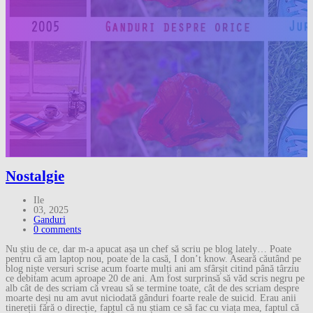
Nostalgie
Ile
03, 2025
Ganduri
0 comments
Nu știu de ce, dar m-a apucat așa un chef să scriu pe blog lately… Poate
pentru că am laptop nou, poate de la casă, I don’t know. Aseară căutând pe
blog niște versuri scrise acum foarte mulți ani am sfârșit citind până târziu
ce debitam acum aproape 20 de ani. Am fost surprinsă să văd scris negru pe
alb cât de des scriam că vreau să se termine toate, cât de des scriam despre
moarte deși nu am avut niciodată gânduri foarte reale de suicid. Erau anii
tinereții fără o direcție, faptul că nu știam ce să fac cu viața mea, faptul că