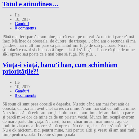
Totul e atitudinea…
Ile
10, 2017
Ganduri
0 comments
Până mai ieri parcă eram bine, parcă eram pe un val. Acum îmi pare că mă
înec. Mă înec de oboseală, de durere, de tristețe… când am o secundă să mă
gândesc mai mult îmi pare că pământul îmi fuge de sub picioare. Nici nu
știu dacă e cazul și chiar dacă fuge… lasă-l să fugă… Poate că ține de mine
să-l opresc sau poate că e mai bine să fugă. Nu știu…
Viața-i viață, banu’i ban, cum schimbăm
prioritățile?!
Ile
10, 2017
Ganduri
0 comments
Să spun că sunt prea obosită e degeaba. Nu știu când am mai fost atât de
obosită, dar azi am avut chef să ies cu mine. N-am mai stat demult cu mine.
Nu știu dacă mă evit sau pur și simlu nu mai am timp. M-am dat la o parte
și parcă mi-e dor de mine ca de un prieten vechi. Munca îmi ocupă enerom
de mare parte din viața. Nu cred, ba nu, chiar nu am mai muncit așa de
mult în viața mea. Încerc să mă opresc. Nu de tot, dar măcar să apăs frâna.
Nu e ok nicicum, nici pentru mine, nici pentru altii și vreau să am mai mult
timp pentru școală. Trebuie să pun școala