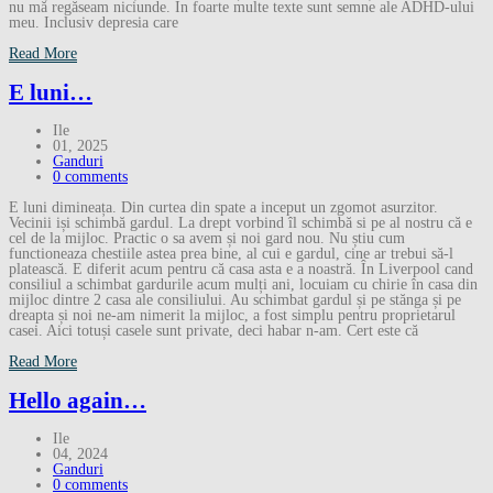
nu mă regăseam niciunde. În foarte multe texte sunt semne ale ADHD-ului
meu. Inclusiv depresia care
Read More
E luni…
Ile
01, 2025
Ganduri
0 comments
E luni dimineața. Din curtea din spate a inceput un zgomot asurzitor.
Vecinii iși schimbă gardul. La drept vorbind îl schimbă si pe al nostru că e
cel de la mijloc. Practic o sa avem și noi gard nou. Nu știu cum
functioneaza chestiile astea prea bine, al cui e gardul, cine ar trebui să-l
platească. E diferit acum pentru că casa asta e a noastră. În Liverpool cand
consiliul a schimbat gardurile acum mulți ani, locuiam cu chirie în casa din
mijloc dintre 2 casa ale consiliului. Au schimbat gardul și pe stănga și pe
dreapta și noi ne-am nimerit la mijloc, a fost simplu pentru proprietarul
casei. Aici totuși casele sunt private, deci habar n-am. Cert este că
Read More
Hello again…
Ile
04, 2024
Ganduri
0 comments