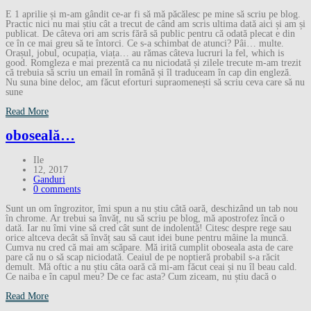
E 1 aprilie și m-am gândit ce-ar fi să mă păcălesc pe mine să scriu pe blog.
Practic nici nu mai știu cât a trecut de când am scris ultima dată aici și am și
publicat. De câteva ori am scris fără să public pentru că odată plecat e din
ce în ce mai greu să te întorci. Ce s-a schimbat de atunci? Pâi… multe.
Orașul, jobul, ocupația, viața… au rămas câteva lucruri la fel, which is
good. Romgleza e mai prezentă ca nu niciodată și zilele trecute m-am trezit
că trebuia să scriu un email în română și îl traduceam în cap din engleză.
Nu suna bine deloc, am făcut eforturi supraomenești să scriu ceva care să nu
sune
Read More
oboseală…
Ile
12, 2017
Ganduri
0 comments
Sunt un om îngrozitor, îmi spun a nu știu câtă oară, deschizând un tab nou
în chrome. Ar trebui sa învăț, nu să scriu pe blog, mă apostrofez încă o
dată. Iar nu îmi vine să cred cât sunt de indolentă! Citesc despre rege sau
orice altceva decât să învăț sau să caut idei bune pentru mâine la muncă.
Cumva nu cred că mai am scăpare. Mă irită cumplit oboseala asta de care
pare că nu o să scap niciodată. Ceaiul de pe noptieră probabil s-a răcit
demult. Mă oftic a nu știu câta oară că mi-am făcut ceai și nu îl beau cald.
Ce naiba e în capul meu? De ce fac asta? Cum ziceam, nu știu dacă o
Read More