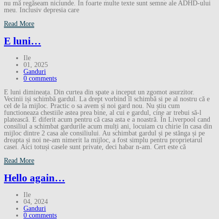
nu mă regăseam niciunde. În foarte multe texte sunt semne ale ADHD-ului
meu. Inclusiv depresia care
Read More
E luni…
Ile
01, 2025
Ganduri
0 comments
E luni dimineața. Din curtea din spate a inceput un zgomot asurzitor.
Vecinii iși schimbă gardul. La drept vorbind îl schimbă si pe al nostru că e
cel de la mijloc. Practic o sa avem și noi gard nou. Nu știu cum
functioneaza chestiile astea prea bine, al cui e gardul, cine ar trebui să-l
platească. E diferit acum pentru că casa asta e a noastră. În Liverpool cand
consiliul a schimbat gardurile acum mulți ani, locuiam cu chirie în casa din
mijloc dintre 2 casa ale consiliului. Au schimbat gardul și pe stănga și pe
dreapta și noi ne-am nimerit la mijloc, a fost simplu pentru proprietarul
casei. Aici totuși casele sunt private, deci habar n-am. Cert este că
Read More
Hello again…
Ile
04, 2024
Ganduri
0 comments