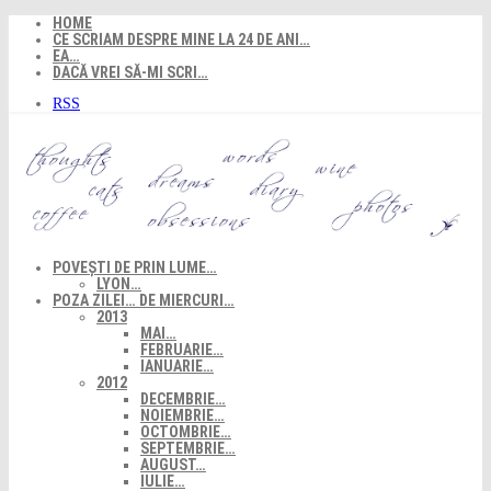
Skip
HOME
to
CE SCRIAM DESPRE MINE LA 24 DE ANI…
content
EA…
DACĂ VREI SĂ-MI SCRI…
RSS
POVEȘTI DE PRIN LUME…
LYON…
POZA ZILEI… DE MIERCURI…
2013
MAI…
FEBRUARIE…
IANUARIE…
2012
DECEMBRIE…
NOIEMBRIE…
OCTOMBRIE…
SEPTEMBRIE…
AUGUST…
IULIE…