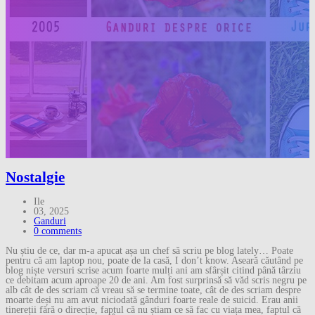
Nostalgie
Ile
03, 2025
Ganduri
0 comments
Nu știu de ce, dar m-a apucat așa un chef să scriu pe blog lately… Poate
pentru că am laptop nou, poate de la casă, I don’t know. Aseară căutând pe
blog niște versuri scrise acum foarte mulți ani am sfârșit citind până târziu
ce debitam acum aproape 20 de ani. Am fost surprinsă să văd scris negru pe
alb cât de des scriam că vreau să se termine toate, cât de des scriam despre
moarte deși nu am avut niciodată gânduri foarte reale de suicid. Erau anii
tinereții fără o direcție, faptul că nu știam ce să fac cu viața mea, faptul că