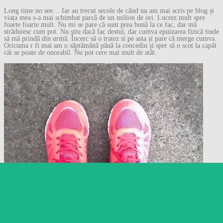
Long time no see… Iar au trecut secole de când nu am mai scris pe blog și
viața mea s-a mai schimbat parcă de un milion de ori. Lucrez mult spre
foarte foarte mult. Nu mi se pare că sunt prea bună la ce fac, dar mă
străduiesc cum pot. Nu știu dacă fac destul, dar cumva epuizarea fizică tinde
să mă prindă din urmă. Încerc să o tratez si pe asta și pare că merge cumva.
Oricuma r fi mai am o săptămână până la concediu și sper să o scot la capăt
cât se poate de onorabil. Nu pot cere mai mult de atât.
Follow
Follow Gânduri despre
orice…