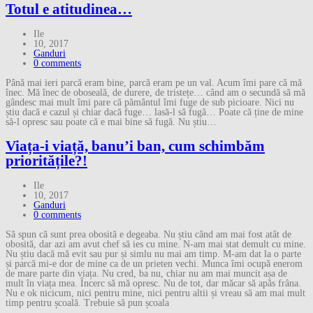
Totul e atitudinea…
Ile
10, 2017
Ganduri
0 comments
Până mai ieri parcă eram bine, parcă eram pe un val. Acum îmi pare că mă
înec. Mă înec de oboseală, de durere, de tristețe… când am o secundă să mă
gândesc mai mult îmi pare că pământul îmi fuge de sub picioare. Nici nu
știu dacă e cazul și chiar dacă fuge… lasă-l să fugă… Poate că ține de mine
să-l opresc sau poate că e mai bine să fugă. Nu știu…
Viața-i viață, banu’i ban, cum schimbăm
prioritățile?!
Ile
10, 2017
Ganduri
0 comments
Să spun că sunt prea obosită e degeaba. Nu știu când am mai fost atât de
obosită, dar azi am avut chef să ies cu mine. N-am mai stat demult cu mine.
Nu știu dacă mă evit sau pur și simlu nu mai am timp. M-am dat la o parte
și parcă mi-e dor de mine ca de un prieten vechi. Munca îmi ocupă enerom
de mare parte din viața. Nu cred, ba nu, chiar nu am mai muncit așa de
mult în viața mea. Încerc să mă opresc. Nu de tot, dar măcar să apăs frâna.
Nu e ok nicicum, nici pentru mine, nici pentru altii și vreau să am mai mult
timp pentru școală. Trebuie să pun școala