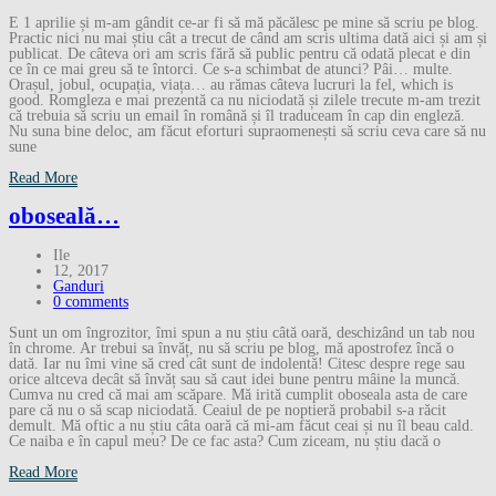
E 1 aprilie și m-am gândit ce-ar fi să mă păcălesc pe mine să scriu pe blog.
Practic nici nu mai știu cât a trecut de când am scris ultima dată aici și am și
publicat. De câteva ori am scris fără să public pentru că odată plecat e din
ce în ce mai greu să te întorci. Ce s-a schimbat de atunci? Pâi… multe.
Orașul, jobul, ocupația, viața… au rămas câteva lucruri la fel, which is
good. Romgleza e mai prezentă ca nu niciodată și zilele trecute m-am trezit
că trebuia să scriu un email în română și îl traduceam în cap din engleză.
Nu suna bine deloc, am făcut eforturi supraomenești să scriu ceva care să nu
sune
Read More
oboseală…
Ile
12, 2017
Ganduri
0 comments
Sunt un om îngrozitor, îmi spun a nu știu câtă oară, deschizând un tab nou
în chrome. Ar trebui sa învăț, nu să scriu pe blog, mă apostrofez încă o
dată. Iar nu îmi vine să cred cât sunt de indolentă! Citesc despre rege sau
orice altceva decât să învăț sau să caut idei bune pentru mâine la muncă.
Cumva nu cred că mai am scăpare. Mă irită cumplit oboseala asta de care
pare că nu o să scap niciodată. Ceaiul de pe noptieră probabil s-a răcit
demult. Mă oftic a nu știu câta oară că mi-am făcut ceai și nu îl beau cald.
Ce naiba e în capul meu? De ce fac asta? Cum ziceam, nu știu dacă o
Read More