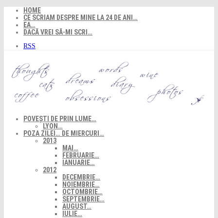
Skip
HOME
to
CE SCRIAM DESPRE MINE LA 24 DE ANI…
content
EA…
DACĂ VREI SĂ-MI SCRI…
RSS
POVEȘTI DE PRIN LUME…
LYON…
POZA ZILEI… DE MIERCURI…
2013
MAI…
FEBRUARIE…
IANUARIE…
2012
DECEMBRIE…
NOIEMBRIE…
OCTOMBRIE…
SEPTEMBRIE…
AUGUST…
IULIE…