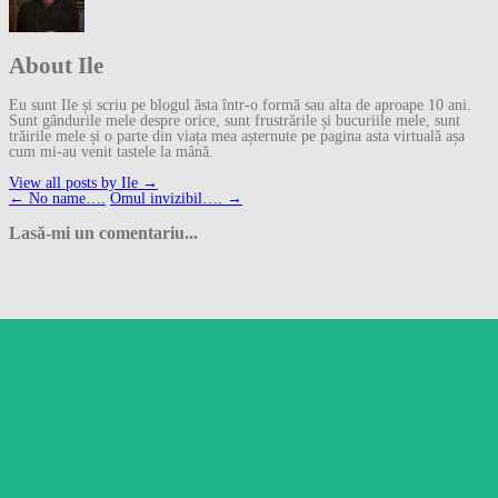
About Ile
Eu sunt Ile și scriu pe blogul ăsta într-o formă sau alta de aproape 10 ani.
Sunt gândurile mele despre orice, sunt frustrările și bucuriile mele, sunt
trăirile mele și o parte din viața mea așternute pe pagina asta virtuală așa
cum mi-au venit tastele la mână.
View all posts by Ile
→
Post
←
No name….
Omul invizibil….
→
navigation
Lasă-mi un comentariu...
Follow
Follow Gânduri despre
orice…
Get every new post on this
blog delivered to your Inbox.