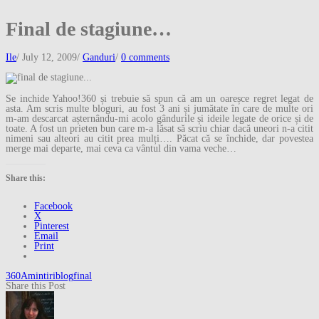
Final de stagiune…
Ile
/
July 12, 2009
/
Ganduri
/
0 comments
Se inchide Yahoo!360 și trebuie să spun că am un oareșce regret legat de
asta. Am scris multe bloguri, au fost 3 ani și jumătate în care de multe ori
m-am descarcat așternându-mi acolo gândurile și ideile legate de orice și de
toate. A fost un prieten bun care m-a lăsat să scriu chiar dacă uneori n-a citit
nimeni sau alteori au citit prea mulți…. Păcat că se închide, dar povestea
merge mai departe, mai ceva ca vântul din vama veche…
Share this:
Facebook
X
Pinterest
Email
Print
360
Amintiri
blog
final
Share this Post