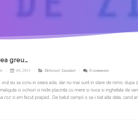
rea greu…
le
04, 2011
Delicios!
,
Ganduri
0 comments
vrut eu sa scriu in seara asta, dar nu mai sunt in stare de nimic dupa 
aliguta si ochiuri si niste placinta cu mere si nuca si inghetata de vanil
a roz si am facut prapad… De batut campii o sa-i bat alta data, cand am