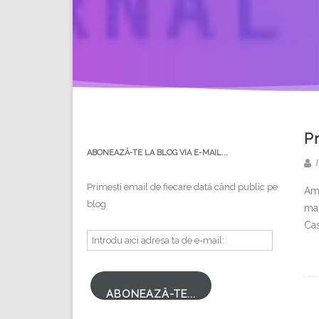
P
ABONEAZĂ-TE LA BLOG VIA E-MAIL...
I
Primești email de fiecare dată când public pe
Am 
blog
mam
Cas
Introdu
aici
adresa
ta
ABONEAZĂ-TE...
de