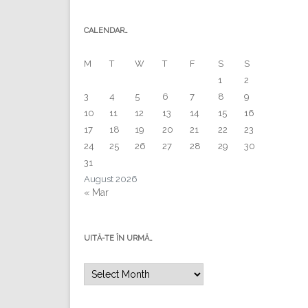
CALENDAR…
M
T
W
T
F
S
S
1
2
3
4
5
6
7
8
9
10
11
12
13
14
15
16
17
18
19
20
21
22
23
24
25
26
27
28
29
30
31
August 2026
« Mar
UITĂ-TE ÎN URMĂ…
Uită-
te
în
urmă…