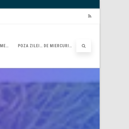
RSS
UME…
POZA ZILEI… DE MIERCURI…