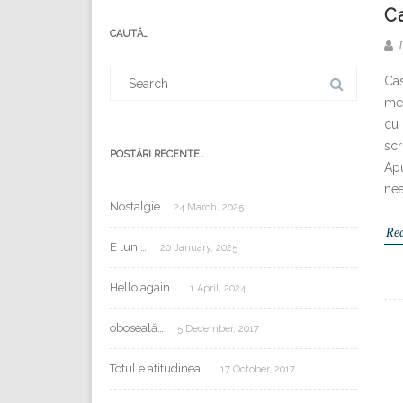
e-
C
mail:
CAUTĂ…
I
Search
Cas
for:
mer
cu 
scr
POSTĂRI RECENTE…
Apu
nea
Nostalgie
24 March, 2025
Re
E luni…
20 January, 2025
Hello again…
1 April, 2024
oboseală…
5 December, 2017
Totul e atitudinea…
17 October, 2017