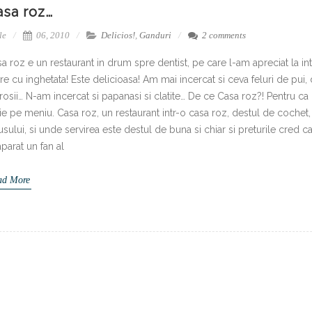
asa roz…
le
06, 2010
Delicios!
,
Ganduri
2 comments
a roz e un restaurant in drum spre dentist, pe care l-am apreciat la i
e cu inghetata! Este delicioasa! Am mai incercat si ceva feluri de pui, 
rosii… N-am incercat si papanasi si clatite… De ce Casa roz?! Pentru c
ie pe meniu. Casa roz, un restaurant intr-o casa roz, destul de cochet,
sului, si unde servirea este destul de buna si chiar si preturile cred c
parat un fan al
ad More