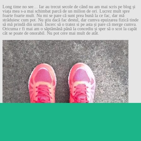
Long time no see… Iar au trecut secole de când nu am mai scris pe blog și
viața mea s-a mai schimbat parcă de un milion de ori. Lucrez mult spre
foarte foarte mult. Nu mi se pare că sunt prea bună la ce fac, dar mă
străduiesc cum pot. Nu știu dacă fac destul, dar cumva epuizarea fizică tinde
să mă prindă din urmă. Încerc să o tratez si pe asta și pare că merge cumva.
Oricuma r fi mai am o săptămână până la concediu și sper să o scot la capăt
cât se poate de onorabil. Nu pot cere mai mult de atât.
Follow
Follow Gânduri despre
orice…