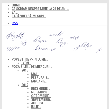
Skip
HOME
to
CE SCRIAM DESPRE MINE LA 24 DE ANI…
content
EA…
DACĂ VREI SĂ-MI SCRI…
RSS
POVEȘTI DE PRIN LUME…
LYON…
POZA ZILEI… DE MIERCURI…
2013
MAI…
FEBRUARIE…
IANUARIE…
2012
DECEMBRIE…
NOIEMBRIE…
OCTOMBRIE…
SEPTEMBRIE…
AUGUST…
IULIE…