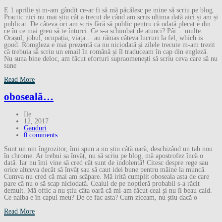
E 1 aprilie și m-am gândit ce-ar fi să mă păcălesc pe mine să scriu pe blog.
Practic nici nu mai știu cât a trecut de când am scris ultima dată aici și am și
publicat. De câteva ori am scris fără să public pentru că odată plecat e din
ce în ce mai greu să te întorci. Ce s-a schimbat de atunci? Pâi… multe.
Orașul, jobul, ocupația, viața… au rămas câteva lucruri la fel, which is
good. Romgleza e mai prezentă ca nu niciodată și zilele trecute m-am trezit
că trebuia să scriu un email în română și îl traduceam în cap din engleză.
Nu suna bine deloc, am făcut eforturi supraomenești să scriu ceva care să nu
sune
Read More
oboseală…
Ile
12, 2017
Ganduri
0 comments
Sunt un om îngrozitor, îmi spun a nu știu câtă oară, deschizând un tab nou
în chrome. Ar trebui sa învăț, nu să scriu pe blog, mă apostrofez încă o
dată. Iar nu îmi vine să cred cât sunt de indolentă! Citesc despre rege sau
orice altceva decât să învăț sau să caut idei bune pentru mâine la muncă.
Cumva nu cred că mai am scăpare. Mă irită cumplit oboseala asta de care
pare că nu o să scap niciodată. Ceaiul de pe noptieră probabil s-a răcit
demult. Mă oftic a nu știu câta oară că mi-am făcut ceai și nu îl beau cald.
Ce naiba e în capul meu? De ce fac asta? Cum ziceam, nu știu dacă o
Read More