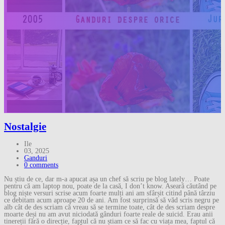
Nostalgie
Ile
03, 2025
Ganduri
0 comments
Nu știu de ce, dar m-a apucat așa un chef să scriu pe blog lately… Poate
pentru că am laptop nou, poate de la casă, I don’t know. Aseară căutând pe
blog niște versuri scrise acum foarte mulți ani am sfârșit citind până târziu
ce debitam acum aproape 20 de ani. Am fost surprinsă să văd scris negru pe
alb cât de des scriam că vreau să se termine toate, cât de des scriam despre
moarte deși nu am avut niciodată gânduri foarte reale de suicid. Erau anii
tinereții fără o direcție, faptul că nu știam ce să fac cu viața mea, faptul că