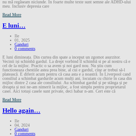
nu mă regăseam niciunde. În foarte multe texte sunt semne ale ADHD-ului
meu. Inclusiv depresia care
Read More
E luni…
Ile
01, 2025
Ganduri
0 comments
E luni dimineața. Din curtea din spate a inceput un zgomot asurzitor.
Vecinii iși schimbă gardul. La drept vorbind îl schimbă si pe al nostru că e
cel de la mijloc. Practic o sa avem și noi gard nou. Nu știu cum
functioneaza chestiile astea prea bine, al cui e gardul, cine ar trebui să-l
platească. E diferit acum pentru că casa asta e a noastră. În Liverpool cand
consiliul a schimbat gardurile acum mulți ani, locuiam cu chirie în casa din
mijloc dintre 2 casa ale consiliului. Au schimbat gardul și pe stănga și pe
dreapta și noi ne-am nimerit la mijloc, a fost simplu pentru proprietarul
casei. Aici totuși casele sunt private, deci habar n-am. Cert este că
Read More
Hello again…
Ile
04, 2024
Ganduri
0 comments