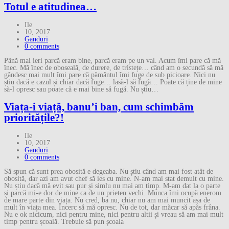
Totul e atitudinea…
Ile
10, 2017
Ganduri
0 comments
Până mai ieri parcă eram bine, parcă eram pe un val. Acum îmi pare că mă
înec. Mă înec de oboseală, de durere, de tristețe… când am o secundă să mă
gândesc mai mult îmi pare că pământul îmi fuge de sub picioare. Nici nu
știu dacă e cazul și chiar dacă fuge… lasă-l să fugă… Poate că ține de mine
să-l opresc sau poate că e mai bine să fugă. Nu știu…
Viața-i viață, banu’i ban, cum schimbăm
prioritățile?!
Ile
10, 2017
Ganduri
0 comments
Să spun că sunt prea obosită e degeaba. Nu știu când am mai fost atât de
obosită, dar azi am avut chef să ies cu mine. N-am mai stat demult cu mine.
Nu știu dacă mă evit sau pur și simlu nu mai am timp. M-am dat la o parte
și parcă mi-e dor de mine ca de un prieten vechi. Munca îmi ocupă enerom
de mare parte din viața. Nu cred, ba nu, chiar nu am mai muncit așa de
mult în viața mea. Încerc să mă opresc. Nu de tot, dar măcar să apăs frâna.
Nu e ok nicicum, nici pentru mine, nici pentru altii și vreau să am mai mult
timp pentru școală. Trebuie să pun școala