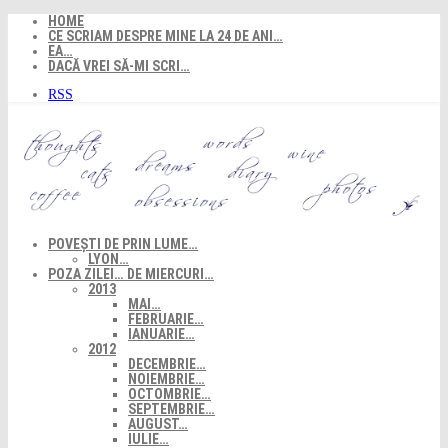
Skip
HOME
to
CE SCRIAM DESPRE MINE LA 24 DE ANI…
content
EA…
DACĂ VREI SĂ-MI SCRI…
RSS
POVEȘTI DE PRIN LUME…
LYON…
POZA ZILEI… DE MIERCURI…
2013
MAI…
FEBRUARIE…
IANUARIE…
2012
DECEMBRIE…
NOIEMBRIE…
OCTOMBRIE…
SEPTEMBRIE…
AUGUST…
IULIE…