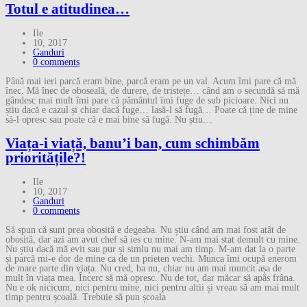
Totul e atitudinea…
Ile
10, 2017
Ganduri
0 comments
Până mai ieri parcă eram bine, parcă eram pe un val. Acum îmi pare că mă
înec. Mă înec de oboseală, de durere, de tristețe… când am o secundă să mă
gândesc mai mult îmi pare că pământul îmi fuge de sub picioare. Nici nu
știu dacă e cazul și chiar dacă fuge… lasă-l să fugă… Poate că ține de mine
să-l opresc sau poate că e mai bine să fugă. Nu știu…
Viața-i viață, banu’i ban, cum schimbăm
prioritățile?!
Ile
10, 2017
Ganduri
0 comments
Să spun că sunt prea obosită e degeaba. Nu știu când am mai fost atât de
obosită, dar azi am avut chef să ies cu mine. N-am mai stat demult cu mine.
Nu știu dacă mă evit sau pur și simlu nu mai am timp. M-am dat la o parte
și parcă mi-e dor de mine ca de un prieten vechi. Munca îmi ocupă enerom
de mare parte din viața. Nu cred, ba nu, chiar nu am mai muncit așa de
mult în viața mea. Încerc să mă opresc. Nu de tot, dar măcar să apăs frâna.
Nu e ok nicicum, nici pentru mine, nici pentru altii și vreau să am mai mult
timp pentru școală. Trebuie să pun școala