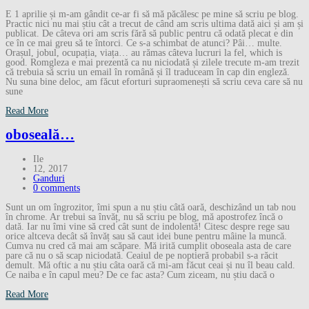
E 1 aprilie și m-am gândit ce-ar fi să mă păcălesc pe mine să scriu pe blog.
Practic nici nu mai știu cât a trecut de când am scris ultima dată aici și am și
publicat. De câteva ori am scris fără să public pentru că odată plecat e din
ce în ce mai greu să te întorci. Ce s-a schimbat de atunci? Pâi… multe.
Orașul, jobul, ocupația, viața… au rămas câteva lucruri la fel, which is
good. Romgleza e mai prezentă ca nu niciodată și zilele trecute m-am trezit
că trebuia să scriu un email în română și îl traduceam în cap din engleză.
Nu suna bine deloc, am făcut eforturi supraomenești să scriu ceva care să nu
sune
Read More
oboseală…
Ile
12, 2017
Ganduri
0 comments
Sunt un om îngrozitor, îmi spun a nu știu câtă oară, deschizând un tab nou
în chrome. Ar trebui sa învăț, nu să scriu pe blog, mă apostrofez încă o
dată. Iar nu îmi vine să cred cât sunt de indolentă! Citesc despre rege sau
orice altceva decât să învăț sau să caut idei bune pentru mâine la muncă.
Cumva nu cred că mai am scăpare. Mă irită cumplit oboseala asta de care
pare că nu o să scap niciodată. Ceaiul de pe noptieră probabil s-a răcit
demult. Mă oftic a nu știu câta oară că mi-am făcut ceai și nu îl beau cald.
Ce naiba e în capul meu? De ce fac asta? Cum ziceam, nu știu dacă o
Read More