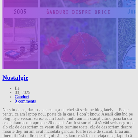
Nostalgie
Ile
03, 2025
Ganduri
0 comments
Nu știu de ce, dar m-a apucat așa un chef să scriu pe blog lately… Poate
pentru că am laptop nou, poate de la casă, I don’t know. Aseară căutând pe
blog niște versuri scrise acum foarte mulți ani am sfârșit citind până târziu
ce debitam acum aproape 20 de ani. Am fost surprinsă să văd scris negru pe
alb cât de des scriam că vreau să se termine toate, cât de des scriam despre
moarte deși nu am avut niciodată gânduri foarte reale de suicid. Erau anii
tinereții fără o direcție, faptul că nu știam ce să fac cu viața mea, faptul că