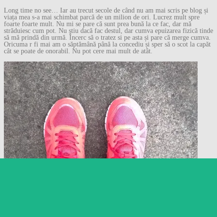
Long time no see… Iar au trecut secole de când nu am mai scris pe blog și
viața mea s-a mai schimbat parcă de un milion de ori. Lucrez mult spre
foarte foarte mult. Nu mi se pare că sunt prea bună la ce fac, dar mă
străduiesc cum pot. Nu știu dacă fac destul, dar cumva epuizarea fizică tinde
să mă prindă din urmă. Încerc să o tratez si pe asta și pare că merge cumva.
Oricuma r fi mai am o săptămână până la concediu și sper să o scot la capăt
cât se poate de onorabil. Nu pot cere mai mult de atât.
Follow
Follow Gânduri despre
orice…