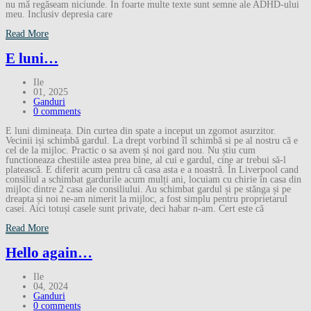
nu mă regăseam niciunde. În foarte multe texte sunt semne ale ADHD-ului
meu. Inclusiv depresia care
Read More
E luni…
Ile
01, 2025
Ganduri
0 comments
E luni dimineața. Din curtea din spate a inceput un zgomot asurzitor.
Vecinii iși schimbă gardul. La drept vorbind îl schimbă si pe al nostru că e
cel de la mijloc. Practic o sa avem și noi gard nou. Nu știu cum
functioneaza chestiile astea prea bine, al cui e gardul, cine ar trebui să-l
platească. E diferit acum pentru că casa asta e a noastră. În Liverpool cand
consiliul a schimbat gardurile acum mulți ani, locuiam cu chirie în casa din
mijloc dintre 2 casa ale consiliului. Au schimbat gardul și pe stănga și pe
dreapta și noi ne-am nimerit la mijloc, a fost simplu pentru proprietarul
casei. Aici totuși casele sunt private, deci habar n-am. Cert este că
Read More
Hello again…
Ile
04, 2024
Ganduri
0 comments