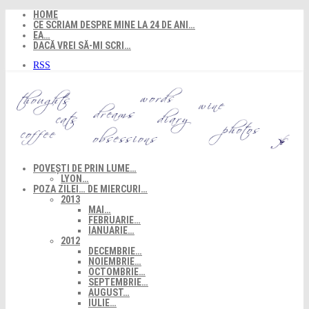
Skip
HOME
to
CE SCRIAM DESPRE MINE LA 24 DE ANI…
content
EA…
DACĂ VREI SĂ-MI SCRI…
RSS
POVEȘTI DE PRIN LUME…
LYON…
POZA ZILEI… DE MIERCURI…
2013
MAI…
FEBRUARIE…
IANUARIE…
2012
DECEMBRIE…
NOIEMBRIE…
OCTOMBRIE…
SEPTEMBRIE…
AUGUST…
IULIE…