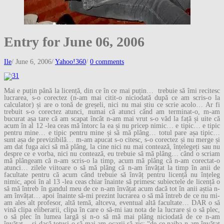
Entry for June 06, 2006
Ile
/
June 6, 2006
/
Yahoo!360
/
0 comments
Mai e puțin până la licență, din ce în ce mai puțin… trebuie să îmi recitesc
lucrarea, s-o corectez (n-am mai citit-o niciodată după ce am scris-o la
calculator) și are o tonă de greșeli, nici nu mai știu ce scrie acolo… Ar fi
trebuit s-o corectez atunci, numai că atunci când am terminat-o, m-am
bucurat așa tare că am scapat încât n-am mai vrut s-o văd la față și uite că
acum în al 12 -lea ceas mă întorc la ea și nu pricep nimic… e tipic… e tipic
pentru mine… e tipic pentru mine și să mă plâng… totul pare așa tipic…
sunt așa de previzibilă… m-am apucat s-o citesc, s-o corectez și nu merge și
am dat fuga aici să mă plâng, la cine nici nu mai contează, înțelegeți sau nu
despre ce e vorba, nici nu contează, eu trebuie să mă plâng… când o scriam
mă plângeam că n-am scris-o la timp, acum mă plâng că n-am corectat-o
atunci… zilele viitoare o să mă plâng că n-am învățat la timp în anii de
facultate pentru că acum când trebuie să învăț pentru licență nu înțeleg
nimic, apoi în al 13 -lea ceas chiar înainte să primesc subiectele de licență o
să mă întreb în gandul meu de ce n-am învățat acum dacă tot în anii aștia n-
am învățat… apoi înainte să-mi prezint lucrarea o să mă întreb de ce nu mi-
am ales alt profesor, altă temă, altceva, eventual altă facultate… DAR o să
vină clipa eliberarii, clipa în care o să-mi iau nota de la lucrare și o să plec,
o să plec în lumea largă și n-o să mă mai plâng niciodată de ce n-am
învățat… și dacă totuși o să mai am ocazii să zic: “de ce naiba n-am învățat