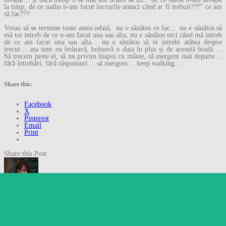
la timp, de ce naiba n-am facut lucrurile atunci când ar fi trebuit???” ce am
să fac???
Vreau să se termine toate astea odată, nu e sănătos ce fac… nu e sănătos să
mă tot intreb de ce n-am facut una sau alta, nu e sănătos nici când mă intreb
de ce am facut una sau alta… nu e sănătos să te intrebi atâtea despre
trecut… așa sunt eu bolnavă, bolnavă o data în plus și de această boală….
Să trecem peste el, să nu privim înapoi cu mânie, să mergem mai departe…
fără întrebări, fără răspunsuri… să mergem… keep walking…
Share this:
Facebook
X
Pinterest
Email
Print
Share this Post
Follow
About Ile
Follow Gânduri despre
orice…
Eu sunt Ile și scriu pe blogul ăsta într-o formă sau alta de aproape 10 ani.