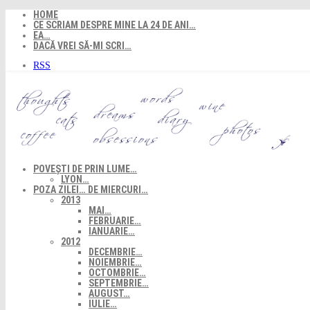
Skip
HOME
to
CE SCRIAM DESPRE MINE LA 24 DE ANI…
content
EA…
DACĂ VREI SĂ-MI SCRI…
RSS
POVEȘTI DE PRIN LUME…
LYON…
POZA ZILEI… DE MIERCURI…
2013
MAI…
FEBRUARIE…
IANUARIE…
2012
DECEMBRIE…
NOIEMBRIE…
OCTOMBRIE…
SEPTEMBRIE…
AUGUST…
IULIE…