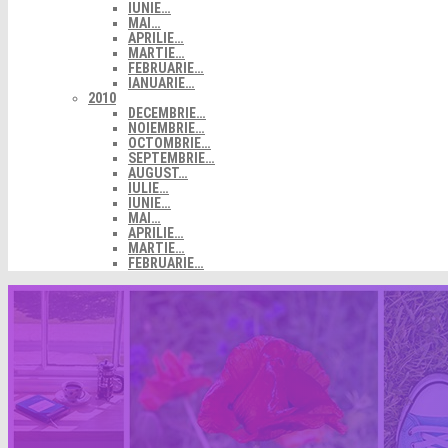
IUNIE…
MAI…
APRILIE…
MARTIE…
FEBRUARIE…
IANUARIE…
2010
DECEMBRIE…
NOIEMBRIE…
OCTOMBRIE…
SEPTEMBRIE…
AUGUST…
IULIE…
IUNIE…
MAI…
APRILIE…
MARTIE…
FEBRUARIE…